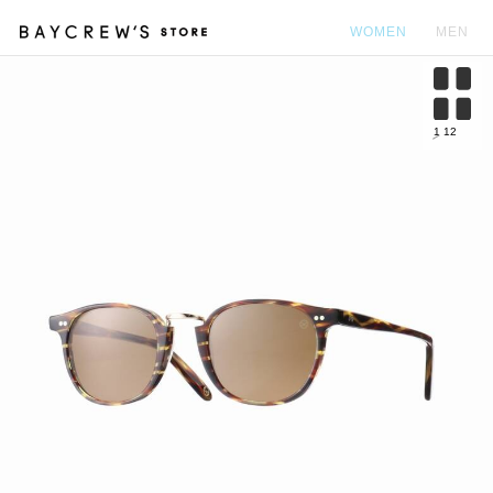
WOMEN
MEN
カ
1
12