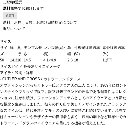
1,320pt還元
送料無料
でお届けします
返品可
送料、お届け日数、お届け日時指定について
返品について
サイズ
サイ
幅
奥
テンプル長
レンズ幅(縦×
鼻
可視光線透過率
紫外線透過率
ズ
行
さ
横)
幅
(%)
(%)
50
14.3
10
14.5
4.1×4.9
2.3
18
1以下
サイズガイド
身長別サイズイメージ
アイテム説明・詳細
- CUTLER AND GROSS / カトラーアンドグロス
オプティシャンだったカトラー氏とグロス氏の二人により、1969年にロンド
ンのナイツブリッジで設立。設立以来ブランドの理念である創造性はコレク
ションに注がれ続け、ファッションアイテムとしてのアイウェアという新た
な概念を生み出しました。彼らの作り出す美しくデザインされたクラシック
なスタイルは、時代を超えて多くの人びとに支持され続けています。現在で
はミュージシャンやデザイナーの愛用者も多く、映画の劇中など世界中でカ
トラーアンドグラスのアイウェアを目にする機会が増えました。