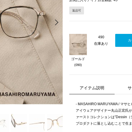
お気に入りアイテム登録数
45
返品可
Next
490
カ
在庫あり
ゴールド
(090)
アイテム説明
サ
- MASAHIRO MARUYAMA / マ
アイウェアデザイナー丸山正宏氏が
ァーストコレクションは”Dessi
プロダクトに落とし込むことで生