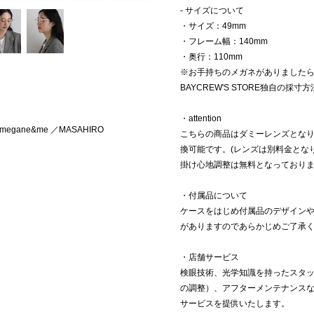
- サイズについて
・サイズ：49mm
・フレーム幅：140mm
・奥行：110mm
※お手持ちのメガネがありました
BAYCREW'S STORE独自の
・attention
ane&me ／MASAHIRO
こちらの商品はダミーレンズとな
換可能です。(レンズは別料金とな
掛け心地調整は無料となっており
・付属品について
ケースをはじめ付属品のデザイン
がありますのであらかじめご了承
・店舗サービス
検眼技術、光学知識を持ったスタ
の調整）、アフターメンテナンス
サービスを提供いたします。