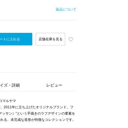
返品について
ートに入れる
店舗在庫を見る
イズ・詳細
レビュー
サヒロマルヤマ
、2011年に立ち上げたオリジナルブランド。フ
n（デッサン）”という手描きのラフデザインの要素を
まれる、未完成な造形が特徴なコレクションです。