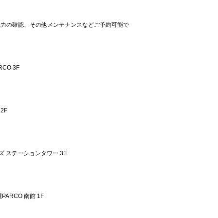
視力の確認、その他メンテナンスなどご予約可能で
。
CO 3F
2F
ズ ステーションタワー 3F
ARCO 南館 1F