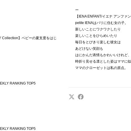
ー
【IENA ENFANT/イエナ アンファ
petite IENAはパリに住む女の子。
新しいことにワクワクしたり
楽しいことをひらめいたり
ABY Collection】ベビーの夏支度をはじ
毎日をとびきり楽しむ彼女は
あどけない笑顔も
はにかんだ表情もかわいいけれど
時折り見せる凛とした姿はママに
ママのクローゼットは私の原点。
EKLY RANKING TOP5
EKLY RANKING TOP5