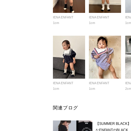
IENA ENFANT
IENA ENFANT
IEN
1cm
1cm
1c
IENA ENFANT
IENA ENFANT
IEN
1cm
1cm
2c
関連ブログ
【SUMMER BLA
なENFANTのBLACK