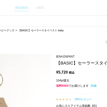
WOMEN
MEN
ベビーグッズ
【BASIC】セーラースタイベスト baby
IENA ENFANT
【BASIC】セーラースタイ
¥
5,720
税込
104pt還元
送料¥660
でお届けします
詳細
1件のレビュー
お気に入りアイテム登録数
601