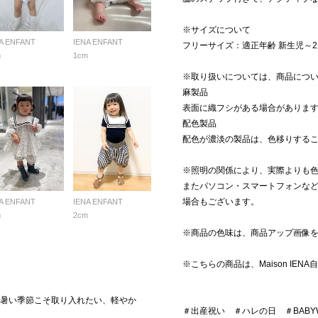
※サイズについて
A ENFANT
IENA ENFANT
フリーサイズ：適正年齢 新生児～2
m
1cm
※取り扱いについては、商品につ
麻製品
表面に織フシがある場合がありま
配色製品
配色が濃淡の製品は、色移りする
※照明の関係により、実際よりも
またパソコン・スマートフォンな
場合もございます。
A ENFANT
IENA ENFANT
m
2cm
※商品の色味は、商品アップ画像
※こちらの商品は、Maison IE
CK】暑い季節こそ取り入れたい、軽やか
＃出産祝い ＃ハレの日 ＃BABYWE
。