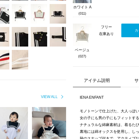
ホワイト A
(011)
フリー
カ
在庫あり
ベージュ
(027)
アイテム説明
サ
VIEW ALL
IENA ENFANT
モノトーンで仕上げた、大人っぽ
女の子にも男の子にもフィットす
ナチュラルな綿麻素材は、着るた
裏地には綿オックスを使用し、し
脇のスナップ付きで、アクティブ