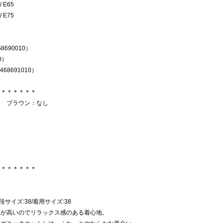
/ E65
/ E75
690010）
0）
8691010）
＊＊＊＊＊＊＊
り ブラウン：なし
＊＊＊＊＊＊＊
普段サイズ:38/着用サイズ:38
性が高いのでリラックス感のある着心地。