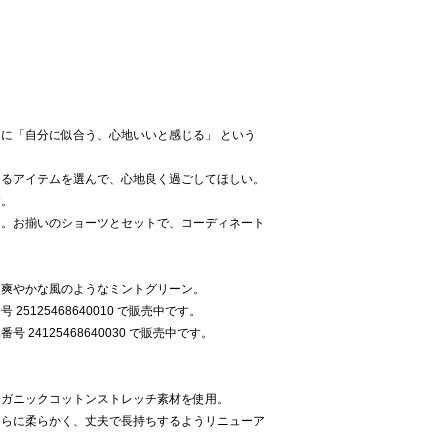
に「自分に似合う、心地いいと感じる」 という
きるアイテムを選んで、心地良く過ごしてほしい。
す。
も。お揃いのショーツとセットで、コーディネート
、爽やかな風のようなミントグリーン。
5125468640010 で販売中です。
24125468640030 で販売中です。
ーガニックコットンストレッチ素材を使用。
さらに柔らかく、丈夫で長持ちするようリニューア