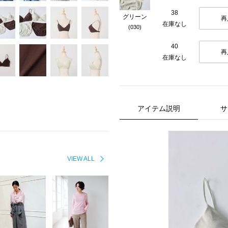
38
グリーン
再
在庫なし
(030)
40
再
在庫なし
アイテム説明
サ
VIEW ALL