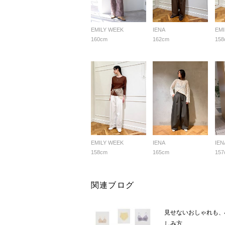
EMILY WEEK
IENA
EMI
160cm
162cm
158
EMILY WEEK
IENA
IEN
158cm
165cm
157
関連ブログ
見せないおしゃれも、
しみ方