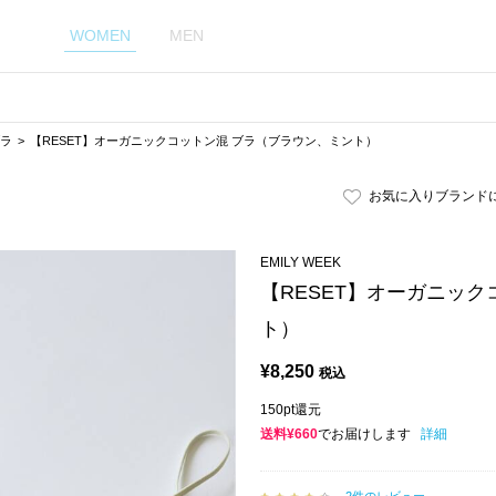
WOMEN
MEN
ラ
【RESET】オーガニックコットン混 ブラ（ブラウン、ミント）
お気に入りブランド
EMILY WEEK
【RESET】オーガニッ
ト）
¥
8,250
税込
150pt還元
送料¥660
でお届けします
詳細