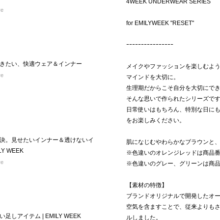
4WEEK UNDERWEAR SERIES
re
for EMILYWEEK "RESET"
ｰｰｰｰｰｰｰｰｰｰｰｰｰｰｰｰ
きたい、快適ウェア＆インナー
メイクやファッションを楽しむよう
re
マインドを大切に。
生理期だからこそ自分を大切にで
そんな思いで作られたシリーズで
日常使いはもちろん、特別な日に
をお楽しみください。
決。見せたいインナー＆透けないイ
肌になじむやわらかなブラウンと
Y WEEK
※色違いのオレンジレッドは商品番号 2
re
※色違いのグレー、グリーンは商品番号 
【素材の特徴】
ブランドオリジナルで開発したオ
空気を含ますことで、従来よりも
しアイテム | EMILY WEEK
ルしました。