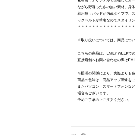
素材感：オリジナルで開発したオ
ながら野暮ったさの無い素材。身
着用感：パッドが内蔵タイプで、
ックベルトが華奢なのでスタイリ
＊＊＊＊＊＊＊＊＊＊＊＊＊＊＊
※取り扱いについては、商品につ
こちらの商品は、EMILY WEEK
直接店舗へお問い合わせの際はEMI
※照明の関係により、実際よりも
商品の色味は、商品アップ画像を
またパソコン・スマートフォンな
場合もございます。
予めご了承の上ご注文ください。