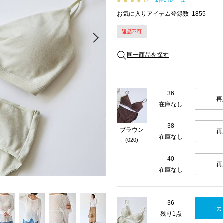
2件のレビュー
お気に入りアイテム登録数
1855
返品不可
Next
同一商品を探す
36
再
在庫なし
38
ブラウン
再
在庫なし
(020)
40
再
在庫なし
36
カ
残り1点