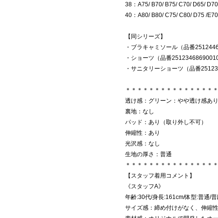
38：A75/ B70/ B75/ C70/ D65/ D70
40：A80/ B80/ C75/ C80/ D75 /E70
【同シリーズ】
・ブラキャミソール（品番25124468
・ショーツ（品番2512346869001
・サニタリーショーツ（品番2512346
＊＊＊＊＊＊＊＊＊＊＊＊＊＊＊
透け感：グリーン：やや透け感あ
裏地：なし
パッド：あり（取り外し不可）
伸縮性：あり
光沢感：なし
生地の厚さ：普通
＊＊＊＊＊＊＊＊＊＊＊＊＊＊＊
【スタッフ着用コメント】
《スタッフA》
年齢:30代/身長:161cm/体型:普通/
サイズ感：締め付けがなく、伸縮