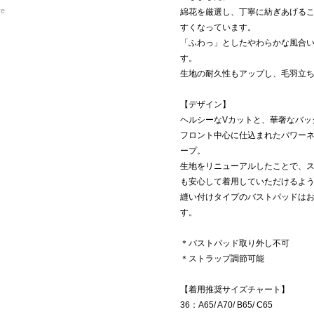
re
綿花を厳選し、丁寧に紡ぎあげる
すくなっています。
「ふわっ」としたやわらかな風合
す。
生地の耐久性もアップし、毛羽立
【デザイン】
ヘルシーなVカットと、華奢なバッ
フロント中心に仕込まれたパワー
ープ。
生地をリニューアルしたことで、
も安心して着用していただけるよ
縫い付けタイプのバストパッドは
す。
＊バストパッド取り外し不可
＊ストラップ調節可能
【着用推奨サイズチャート】
36：A65/ A70/ B65/ C65