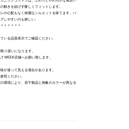
ーガニックコットンは、ふわっとやわらかな風合い
体の動きを妨げず優しくフィットします。
ズレの心配もなく綺麗なシルエットを保てます。バ
ングしやすいのも嬉しい。
＊＊＊＊＊＊＊
いている品質表示でご確認ください。
での取り扱いになります。
LY WEEK店舗へお願い致します。
色味が違って見える場合があります。
ご参照ください。
どの環境により、若干製品と画像のカラーが異なる