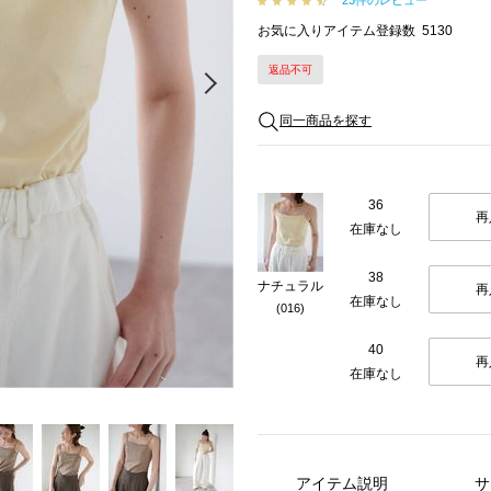
23件のレビュー
お気に入りアイテム登録数
5130
返品不可
Next
同一商品を探す
36
再
在庫なし
38
ナチュラル
再
在庫なし
(016)
40
再
在庫なし
アイテム説明
サ