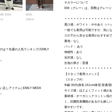
※カラーについて
006（グレー）は、実際はグレー
BE IENA
IENA
＊＊＊＊＊＊＊＊＊＊＊＊＊＊＊
cm
159cm
透け感：ホワイト：ややあり（パ
一枚でも着用は可能ですが、気にな
スの下から見せる着用がおすすめ
裏地：なし
パッド： あり
は？先週の人気ランキング| EMILY
伸縮性：あり
光沢感：なし
re
生地の厚さ：普通
＊＊＊＊＊＊＊＊＊＊＊＊＊＊＊
【スタッフ着用コメント】
《スタッフA》
年齢:30代/身長:161cm/体型:普通
しアイテム | EMILY WEEK
サイズ感：ほどよくフィット感が
re
素材感：オーガニックコットン混
く、抗菌防臭機能があるのも嬉し
着やすいです。