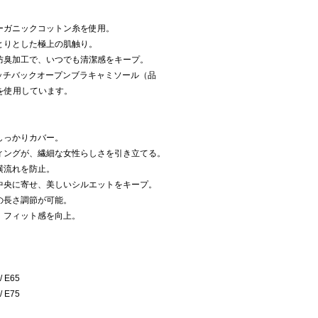
ーガニックコットン糸を使用。
とりとした極上の肌触り。
防臭加工で、いつでも清潔感をキープ。
ッチバックオープンブラキャミソール（品
素材を使用しています。
しっかりカバー。
ィングが、繊細な女性らしさを引き立てる。
横流れを防止。
中央に寄せ、美しいシルエットをキープ。
の長さ調節が可能。
、フィット感を向上。
/ E65
/ E75