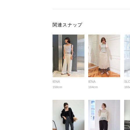
関連スナップ
IENA
IENA
SLO
158cm
164cm
165