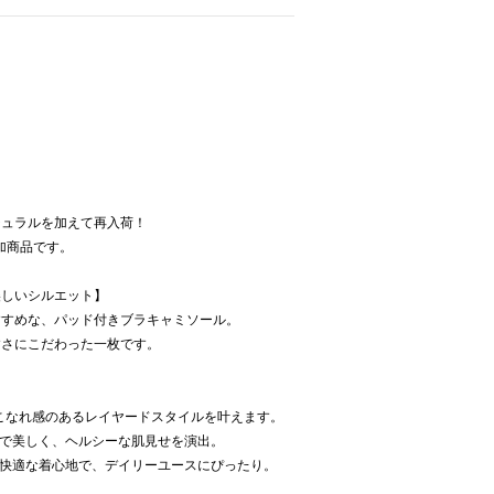
チュラルを加えて再入荷！
の追加商品です。
美しいシルエット】
すすめな、パッド付きブラキャミソール。
すさにこだわった一枚です。
こなれ感のあるレイヤードスタイルを叶えます。
姿まで美しく、ヘルシーな肌見せを演出。
- 快適な着心地で、デイリーユースにぴったり。