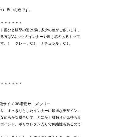
ジュに近いお色です。
＊＊＊＊＊＊＊
ッド部分と腹部の透け感に多少の差がございます。
る方はVネックのインナーや透け感のあるトップ
です。） グレー：なし ナチュラル：なし
＊＊＊＊＊＊＊
/普段サイズ:38/着用サイズ:フリー
あり、すっきりとしたインナーに最適なデザイン。
のなめらかな風合いで、とにかく肌触りが気持ち良
いポイント。ポリウレタン入りで伸縮性もあるので