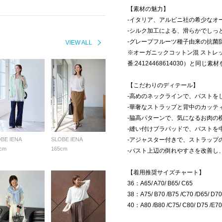
【素材の魅力】
-イタリア、アルビニ社の希少なオ
-シルク加工による、滑らかでしっ
-グレープフルーツ種子由来の抗菌
VIEW ALL
※オーガニックコットン混 ストレ
番:24124468614030）と同じ
【こだわりのディテール】
-高めのネックラインで、バストを
-華奢なストラップと背中のカッテ
-脇高パターンで、気になるお肉の
-縫い付けブラパッドで、バストを
BE IENA
SLOBE IENA
-アジャスター付きで、ストラップ
cm
165cm
-バスト上辺の倒れやすさを改善し
【着用推奨サイズチャート】
36：A65/ A70/ B65/ C65
38：A75/ B70 /B75 /C70 /D65/ D70
40：A80 /B80 /C75/ C80/ D75 /E70