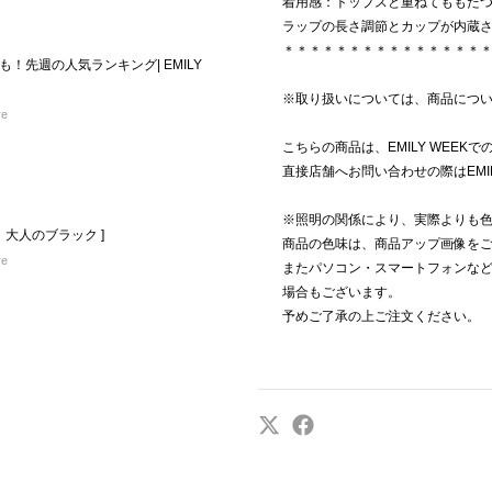
着用感：トップスと重ねてももた
ラップの長さ調節とカップが内蔵
＊＊＊＊＊＊＊＊＊＊＊＊＊＊＊
！先週の人気ランキング| EMILY
※取り扱いについては、商品につ
re
こちらの商品は、EMILY WEEK
直接店舗へお問い合わせの際はEMI
※照明の関係により、実際よりも
、大人のブラック ]
商品の色味は、商品アップ画像を
re
またパソコン・スマートフォンな
場合もございます。
予めご了承の上ご注文ください。