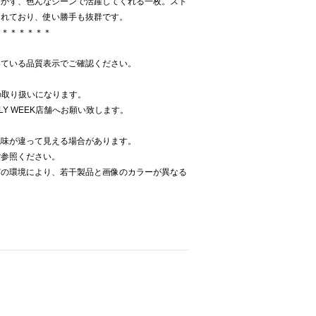
つかず、色んなシーンで活躍してくれる一枚。スト
されており、使い勝手も抜群です。
＊＊＊＊＊＊＊
いている品質表示でご確認ください。
での取り扱いになります。
LY WEEK店舗へお願い致します。
色味が違って見える場合があります。
ご参照ください。
どの環境により、若干製品と画像のカラーが異なる