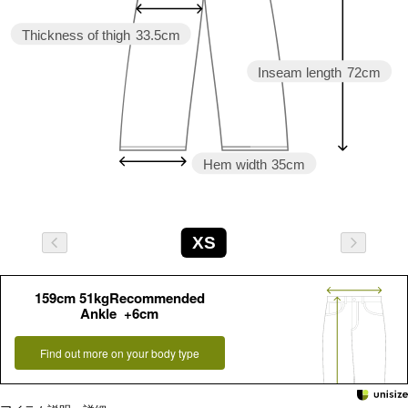
Thickness of thigh
33.5cm
Inseam length
72cm
Hem width
35cm
XS
159cm 51kgRecommended
Ankle +6cm
Find out more on your body type