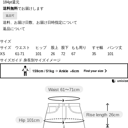
184pt還元
送料無料
でお届けします
返品可
送料、お届け日数、お届け日時指定について
返品について
サイズ
サイズ
ウエスト
ヒップ
股上
股下
もも周り
すそ幅
パンツ丈
XS
61-71
101
26
72
67
35
101
サイズガイド
身長別サイズイメージ
159cm / 51kg
Ankle +6cm
Find your size
Waist
61〜71cm
Rise length
26cm
Hip
101cm