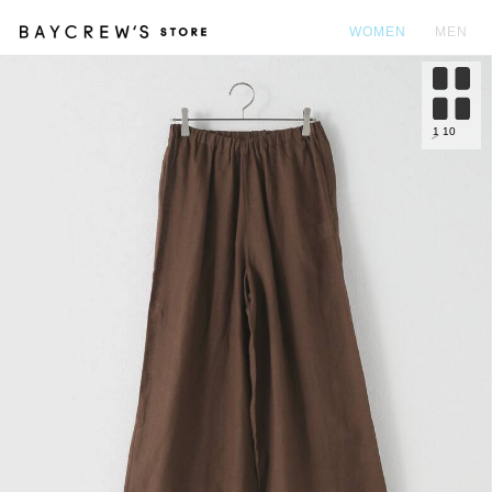
WOMEN
MEN
カ
1
10