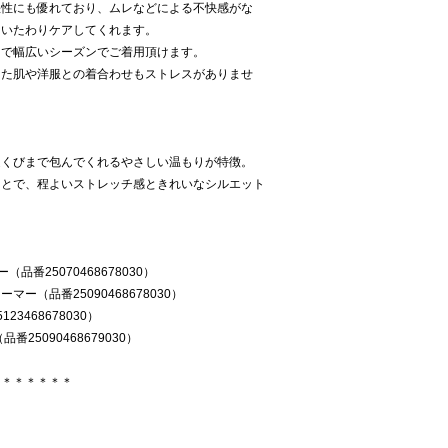
湿性にも優れており、ムレなどによる不快感がな
くいたわりケアしてくれます。
まで幅広いシーズンでご着用頂けます。
した肌や洋服との着合わせもストレスがありませ
足くびまで包んでくれるやさしい温もりが特徴。
ことで、程よいストレッチ感ときれいなシルエット
番25070468678030）
ー（品番25090468678030）
3468678030）
25090468679030）
＊＊＊＊＊＊＊