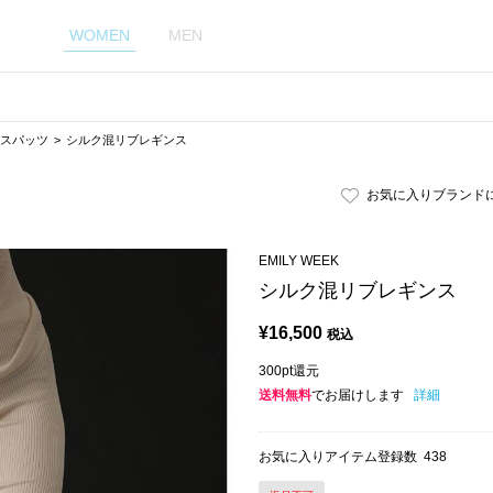
WOMEN
MEN
スパッツ
シルク混リブレギンス
お気に入りブランド
EMILY WEEK
シルク混リブレギンス
¥
16,500
税込
300pt還元
送料無料
でお届けします
詳細
お気に入りアイテム登録数
438