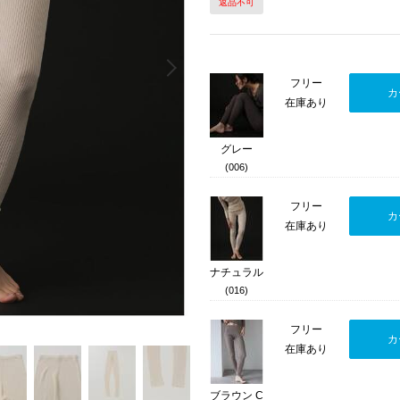
返品不可
Next
フリー
カ
在庫あり
グレー
(006)
フリー
カ
在庫あり
ナチュラル
(016)
フリー
カ
在庫あり
ブラウン C