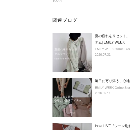
155cm
関連ブログ
夏の疲れをリセット。
テム| EMILY WEEK
EMILY WEEK Online Sto
2026.07.31
毎日に寄り添う、心地よ
EMILY WEEK Online Sto
2026.02.11
Insta LIVE『シ