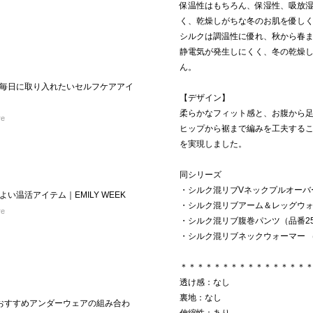
保温性はもちろん、保湿性、吸放
く、乾燥しがちな冬のお肌を優し
シルクは調温性に優れ、秋から春
静電気が発生しにくく、冬の乾燥
ん。
毎日に取り入れたいセルフケアアイ
【デザイン】
柔らかなフィット感と、お腹から
re
ヒップから裾まで編みを工夫する
を実現しました。
同シリーズ
・シルク混リブVネックプルオーバー（品
い温活アイテム｜EMILY WEEK
・シルク混リブアーム＆レッグウォーマ
re
・シルク混リブ腹巻パンツ（品番2512
・シルク混リブネックウォーマー （品番
＊＊＊＊＊＊＊＊＊＊＊＊＊＊＊
透け感：なし
裏地：なし
ーン別おすすめアンダーウェアの組み合わ