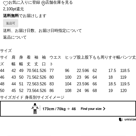
お気に入りに登録
店舗在庫を見る
2,100pt還元
送料無料
でお届けします
返品可
送料、お届け日数、お届け日時指定について
返品について
サイズ
サイ
肩
身
着
袖
袖
ウエス
ヒップ
股上
股下
もも周り
すそ幅
パンツ丈
ズ
幅
幅
丈
丈
口
ト
44
42
49
70.5
61.5
26
77
96
22.5
96
62
17.5
118.5
46
43
50
71.5
62.5
26
80
100
23
96
64
18
119
48
44
51
72.5
63.5
26
83
104
23.5
96
66
18.5
119.5
50
45
52
73.5
64.5
26
86
108
24
96
68
19
120
サイズガイド
身長別サイズイメージ
173cm / 70kg
46
Find your size