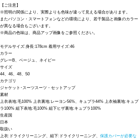
【ご注意】
※照明の関係により、実際よりも色味が違って見える場合があります。
またパソコン・スマートフォンなどの環境により、若干製品と画像のカラー
が異なる場合もございます。
※商品の色味は、商品アップ画像をご参照ください。
モデルサイズ:身長:178cm 着用サイズ:46
カラー
グレーB、ベージュ、ネイビー
サイズ
44、46、48、50
カテゴリ
ジャケット･スーツ
スーツ・セットアップ
素材
上衣表地:毛100% 上衣裏地:レーヨン56%、キュプラ44% 上衣袖裏地:キュプ
ラ100% 組下表地:毛100% 組下ヒザ裏地:キュプラ100%
生産国
日本
取扱い
上衣:ドライクリーニング、組下:ドライクリーニング、
保護カバーが必要な