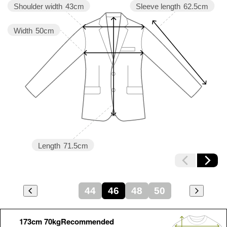
Shoulder width
43cm
Sleeve length
62.5cm
Width
50cm
Length
71.5cm
44
46
48
50
173cm 70kgRecommended