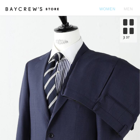
WOMEN
MEN
カ
3
37