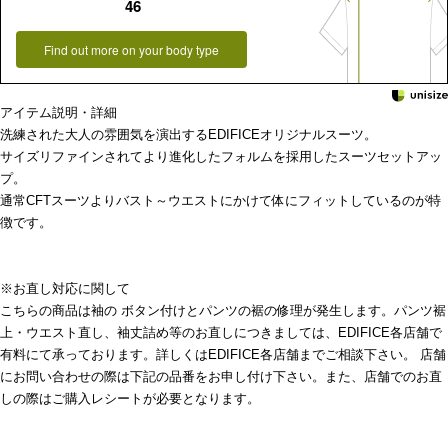
46
Find out more on your body type
アイテム説明・詳細
洗練された大人の雰囲気を演出するEDIFICEオリジナルスーツ。
サイズリファインされてより進化したフォルムを採用したスーツセットアッ
プ。
通常CFTスーツよりバスト～ウエストにかけて体にフィットしているのが特
徴です。
※お直し対応に関して
こちらの商品は袖の ボタン付けとパンツの裾の修理が発生します。パンツ裾
上・ウエスト直し、袖丈詰め等のお直しにつきましては、EDIFICE各店舗で
有料にて承っております。詳しくはEDIFICE各店舗までご相談下さい。 店舗
にお問い合わせの際は下記の品番をお申し付け下さい。また、店舗でのお直
しの際はご購入レシートが必要となります。