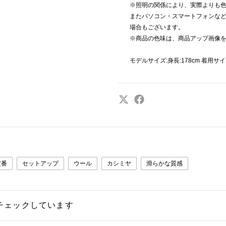
※照明の関係により、実際よりも
またパソコン・スマートフォンな
場合もございます。
※商品の色味は、商品アップ画像
モデルサイズ:身長:178cm 着用サイ
定番
セットアップ
ウール
カシミヤ
滑らかな質感
チェックしています