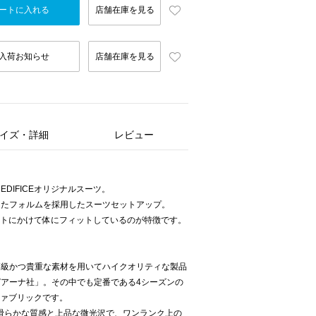
ートに入れる
店舗在庫を見る
入荷お知らせ
店舗在庫を見る
イズ・詳細
レビュー
DIFICEオリジナルスーツ。
したフォルムを採用したスーツセットアップ。
ストにかけて体にフィットしているのが特徴です。
高級かつ貴重な素材を用いてハイクオリティな製品
アーナ社」。その中でも定番である4シーズンの
のファブリックです。
た滑らかな質感と上品な微光沢で、ワンランク上の