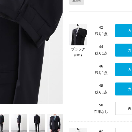
返品可
Next
42
カ
残り1点
44
ブラック
カ
残り1点
(001)
46
カ
残り1点
48
カ
残り1点
50
再
在庫なし
42