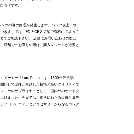
の自信作です。
パンツの裾の修理が発生します。パンツ裾上・ウ
きましては、EDIFICE各店舗で有料にて承って
店舗までご相談下さい。 店舗にお問い合わせの際は下
た、店舗でのお直しの際はご購入レシートが必要と
ーカー「Loro Piana」は、1800年代初頭に
を開始して以降、卓越した技術と高いクオリティで
カシミヤのサプライヤーとして、国内外のオートク
き上げました。今日では、長きにわたる伝統と最先
ディ･トゥ･ウェアとアクセサリーからなるコレク