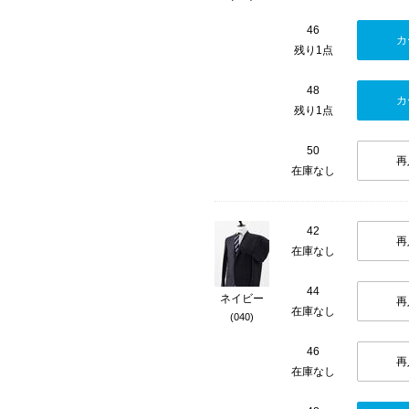
46
カ
残り1点
48
カ
残り1点
50
再
在庫なし
42
再
在庫なし
44
ネイビー
再
在庫なし
(040)
46
再
在庫なし