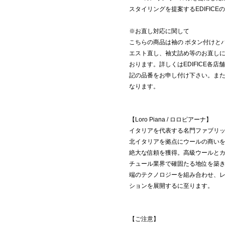
スタイリングを提案するEDIFICE
※お直し対応に関して
こちらの商品は袖の ボタン付けと
エスト直し、袖丈詰め等のお直しにつ
おります。詳しくはEDIFICE各
記の品番をお申し付け下さい。ま
なります。
【Loro Piana / ロロピアーナ】
イタリアを代表する名門ファブリックメ
北イタリアを拠点にウールの商い
絶大な信頼を獲得。高級ウールと
チュール業界で確固たる地位を築
端のテクノロジーを組み合わせ、レ
ションを展開するに至ります。
【ご注意】