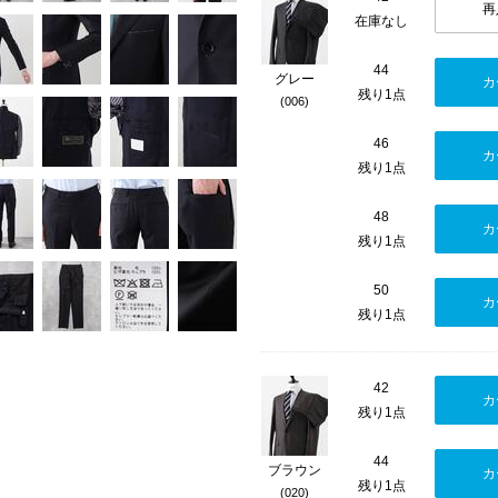
再
在庫なし
44
グレー
カ
残り1点
(006)
46
カ
残り1点
48
カ
残り1点
50
カ
残り1点
42
カ
残り1点
44
ブラウン
カ
残り1点
(020)