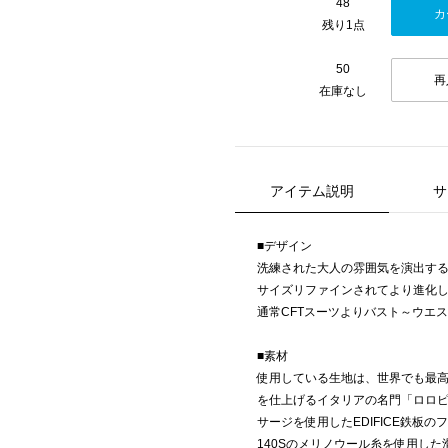
48
カ
残り1点
50
再
在庫なし
アイテム説明
サ
■デザイン
洗練された大人の雰囲気を演出するE
サイズリファインされてより進化
通常CFTスーツよりバスト～ウエ
■素材
使用している生地は、世界でも最
を仕上げるイタリアの名門「ロロピ
サージを使用したEDIFICE鉄板
140Sのメリノウール糸を使用し