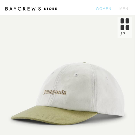
WOMEN
MEN
カ
1
5