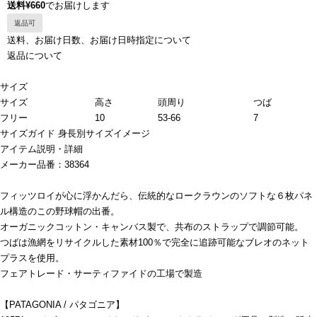
送料¥660
でお届けします
返品可
送料、お届け日数、お届け日時指定について
返品について
サイズ
サイズ
高さ
頭周り
つば
フリー
10
53-66
7
サイズガイド
身長別サイズイメージ
アイテム説明・詳細
メーカー品番：38364
フィッツロイが心に浮かんだら、伝統的なロークラウンのソフトな６枚パネ
ル構造のこの野球帽の出番。
オーガニックコットン・キャンバス製で、共布のストラップで調節可能。
つばは漁網をリサイクルした素材100％で完全に追跡可能なブレオのネット
プラスを使用。
フェアトレード・サーティファイドの工場で製造
【PATAGONIA / パタゴニア】