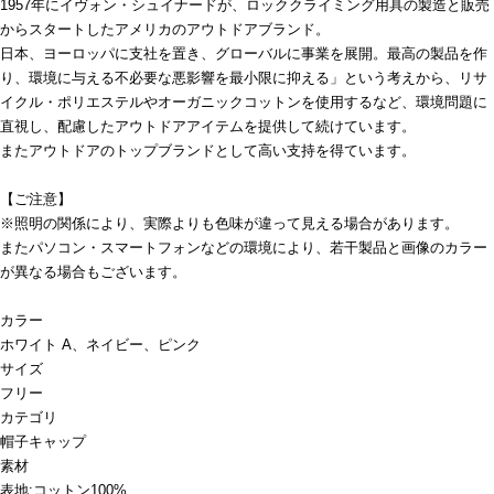
1957年にイヴォン・シュイナードが、ロッククライミング用具の製造と販売
からスタートしたアメリカのアウトドアブランド。
日本、ヨーロッパに支社を置き、グローバルに事業を展開。最高の製品を作
り、環境に与える不必要な悪影響を最小限に抑える」という考えから、リサ
イクル・ポリエステルやオーガニックコットンを使用するなど、環境問題に
直視し、配慮したアウトドアアイテムを提供して続けています。
またアウトドアのトップブランドとして高い支持を得ています。
【ご注意】
※照明の関係により、実際よりも色味が違って見える場合があります。
またパソコン・スマートフォンなどの環境により、若干製品と画像のカラー
が異なる場合もございます。
カラー
ホワイト A、ネイビー、ピンク
サイズ
フリー
カテゴリ
帽子
キャップ
素材
表地:コットン100%