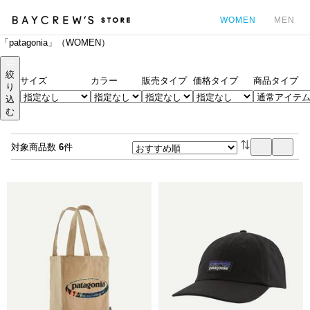
WOMEN
MEN
「patagonia」（WOMEN）
カ
絞
サイズ
カラー
販売タイプ
価格タイプ
商品タイプ
り
込
む
対象商品数
6
件