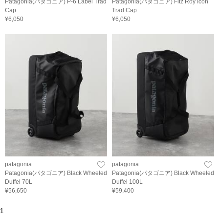
Patagonia(パタゴニア) P-6 Label Trad
Patagonia(パタゴニア) Fitz Roy Icon
Cap
Trad Cap
¥6,050
¥6,050
patagonia
patagonia
Patagonia(パタゴニア) Black Wheeled
Patagonia(パタゴニア) Black Wheeled
Duffel 70L
Duffel 100L
¥56,650
¥59,400
1