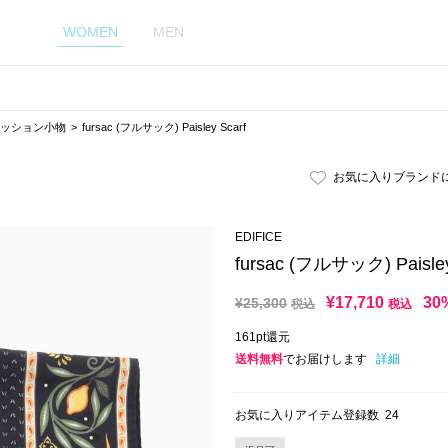
WOMEN
MEN
ッション小物
fursac (フルサック) Paisley Scarf
お気に入りブランド
EDIFICE
fursac (フルサック) Paisley
¥
17,710
30
¥
25,300
税込
税込
161pt還元
送料無料
でお届けします
詳細
お気に入りアイテム登録数
24