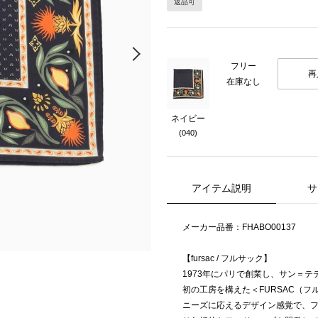
返品可
Next
フリー
再
在庫なし
ネイビー
(040)
アイテム説明
サ
メーカー品番：FHABO00137
【fursac / フルサック】
1973年にパリで創業し、サン＝
初の工房を構えた＜FURSAC（
ニーズに応えるデザイン感覚で、