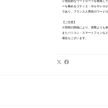
り包括的なワードローブを開発して
ーを務めるゴティエ・ボルサレロ
であり、フランス人男性のワード
【ご注意】
※照明の関係により、実際よりも
またパソコン・スマートフォンな
場合もございます。