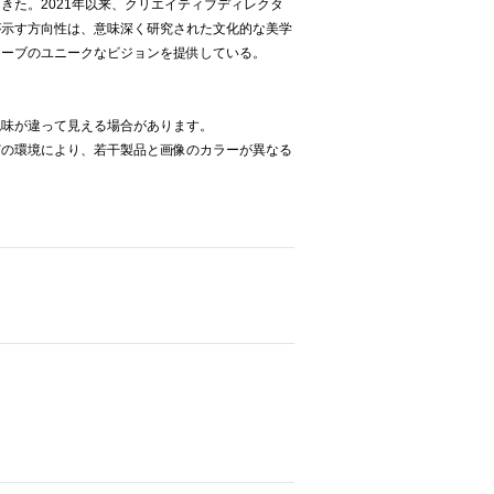
きた。2021年以来、クリエイティブディレクタ
が示す方向性は、意味深く研究された文化的な美学
ローブのユニークなビジョンを提供している。
色味が違って見える場合があります。
どの環境により、若干製品と画像のカラーが異なる