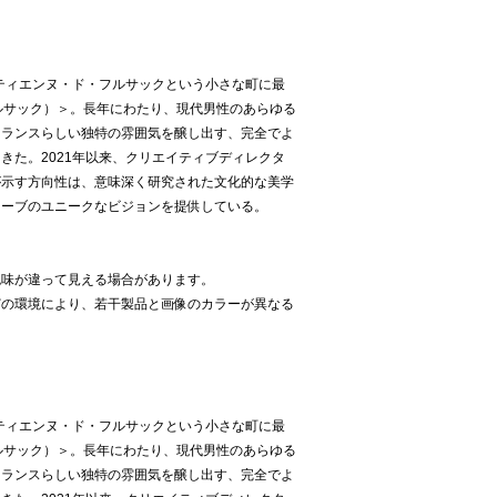
テティエンヌ・ド・フルサックという小さな町に最
フルサック）＞。長年にわたり、現代男性のあらゆる
フランスらしい独特の雰囲気を醸し出す、完全でよ
きた。2021年以来、クリエイティブディレクタ
が示す方向性は、意味深く研究された文化的な美学
ローブのユニークなビジョンを提供している。
色味が違って見える場合があります。
どの環境により、若干製品と画像のカラーが異なる
テティエンヌ・ド・フルサックという小さな町に最
フルサック）＞。長年にわたり、現代男性のあらゆる
フランスらしい独特の雰囲気を醸し出す、完全でよ