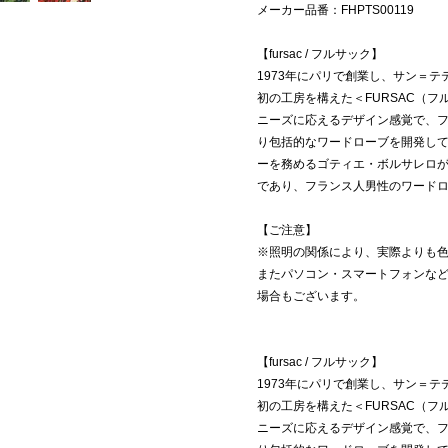
メーカー品番：FHPTS00119
【fursac / フルサック】
1973年にパリで創業し、サン＝
初の工房を構えた＜FURSAC（
ニーズに応えるデザイン感覚で、
り包括的なワードローブを開発して
ーを務めるゴティエ・ボルサレロ
であり、フランス人男性のワード
【ご注意】
※照明の関係により、実際よりも
またパソコン・スマートフォンな
場合もございます。
【fursac / フルサック】
1973年にパリで創業し、サン＝
初の工房を構えた＜FURSAC（
ニーズに応えるデザイン感覚で、