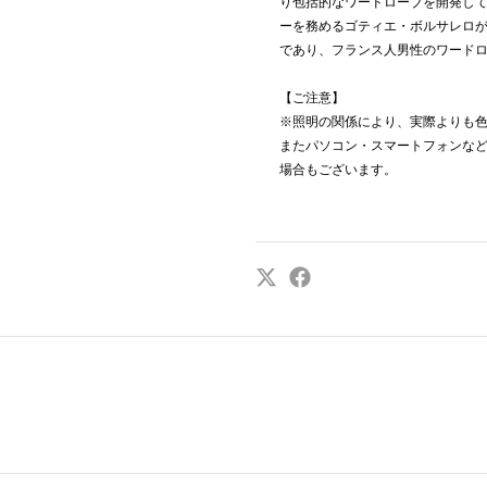
り包括的なワードローブを開発して
ーを務めるゴティエ・ボルサレロ
であり、フランス人男性のワード
【ご注意】
※照明の関係により、実際よりも
またパソコン・スマートフォンな
場合もございます。