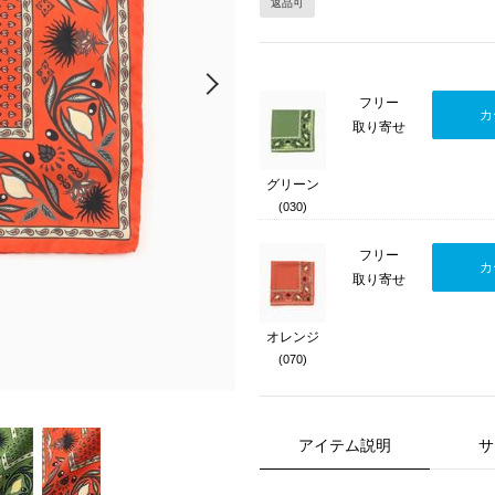
返品可
Next
フリー
カ
取り寄せ
グリーン
(030)
フリー
カ
取り寄せ
オレンジ
(070)
アイテム説明
サ