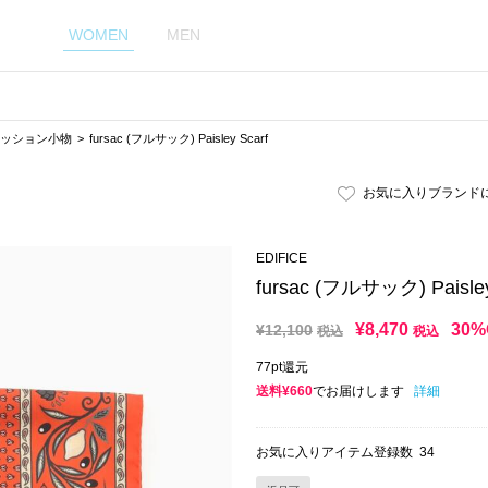
WOMEN
MEN
ッション小物
fursac (フルサック) Paisley Scarf
お気に入りブランド
EDIFICE
fursac (フルサック) Paisley
¥
8,470
30%
¥
12,100
税込
税込
77pt還元
送料¥660
でお届けします
詳細
お気に入りアイテム登録数
34