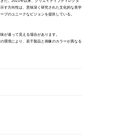
きた。2021年以来、クリエイティブディレクタ
が示す方向性は、意味深く研究された文化的な美学
ローブのユニークなビジョンを提供している。
色味が違って見える場合があります。
どの環境により、若干製品と画像のカラーが異なる