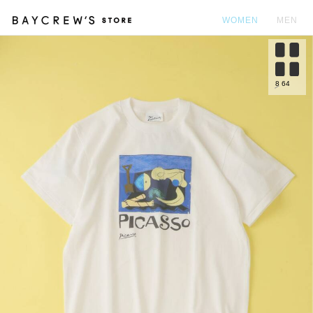
WOMEN
MEN
カ
8
64