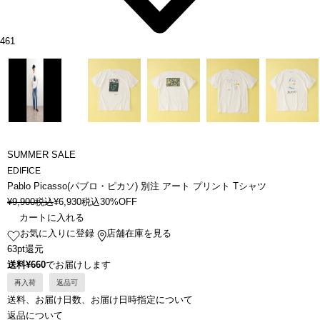
461
SUMMER SALE
EDIFICE
Pablo Picasso(パブロ・ピカソ) 別注 アート プリント Tシャツ
¥
9,900
税込
¥
6,930
税込
30%OFF
カートに入れる
お気に入りに登録
店舗在庫を見る
63pt還元
送料¥660
でお届けします
再入荷
返品可
送料、お届け日数、お届け日時指定について
返品について