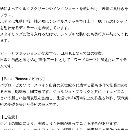
柄によってシルクスクリーンやインクジェットを使い分け、表現に奥行きを
プラス。
ボディは丸胴仕様、袖と裾はシングルステッチで仕上げ、80年代のTシャツ
を思わせるディテールを再現しています。
スタイリングに取り入れるだけで、シンプルな装いにも奥行きを与えてくれ
ます。
アートとファッションが交差する、EDIFICEならではの提案。
日常に自然と溶け込む“着るアート”として、ワードローブに加えたいアイテ
ムです。
【Pablo Picasso / ピカソ】
パブロ・ピカソは、スペイン出身の20世紀を代表する最も多作で影響力のあ
る画家、彫刻家、陶芸家です。ジョルジュ・ブラックと共に「キュビスム」
という新しい芸術表現を創始し、生涯で約14万点以上の作品を制作、現代美
術の基礎を築いた芸術の巨人です。
【ご注意】
※照明の関係により、実際よりも色味が違って見える場合があります。
またパソコン・スマートフォンなどの環境により、若干製品と画像のカラー