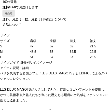
160pt還元
送料¥660
でお届けします
返品可
送料、お届け日数、お届け日時指定について
返品について
サイズ
サイズ
肩幅
身幅
着丈
袖丈
S
47
52
62
21.5
M
48.5
55
64.5
22.5
L
51
57
67
23.5
サイズガイド
身長別サイズイメージ
アイテム説明・詳細
パリを代表する老舗カフェ「LES DEUX MAGOTS」とEDIFICEによるスペ
シャルコレクション。
LES DEUX MAGOTSが大切にしてきた、特別なロゴやフォントを使用し、
かつて芸術家や文化人たちが集った歴史ある場所の空気感をファッションに
落とし込みました。