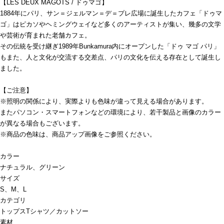
【LES DEUX MAGOTS / ドゥマゴ】
1884年にパリ、サン＝ジェルマン＝デ＝プレ広場に誕生したカフェ「ドゥマ
ゴ」はピカソやヘミングウェイなど多くのアーティストが集い、幾多の文学
や芸術が育まれた老舗カフェ。
その伝統を受け継ぎ1989年Bunkamura内にオープンした「ドゥ マゴ パリ」
もまた、人と文化が交流する交差点、パリの文化を伝える存在として誕生し
ました。
【ご注意】
※照明の関係により、実際よりも色味が違って見える場合があります。
またパソコン・スマートフォンなどの環境により、若干製品と画像のカラー
が異なる場合もございます。
※商品の色味は、商品アップ画像をご参照ください。
カラー
ナチュラル、グリーン
サイズ
S、M、L
カテゴリ
トップス
Tシャツ／カットソー
素材