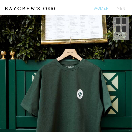
WOMEN
MEN
カ
2
29