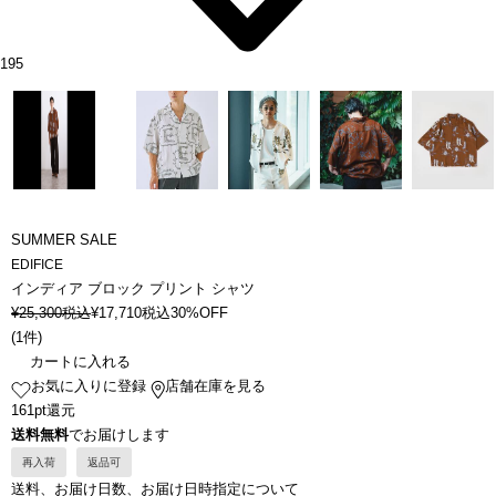
195
SUMMER SALE
EDIFICE
インディア ブロック プリント シャツ
¥
25,300
税込
¥
17,710
税込
30%OFF
(
1件
)
カートに入れる
お気に入りに登録
店舗在庫を見る
161pt還元
送料無料
でお届けします
再入荷
返品可
送料、お届け日数、お届け日時指定について