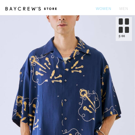
WOMEN
MEN
カ
6
66