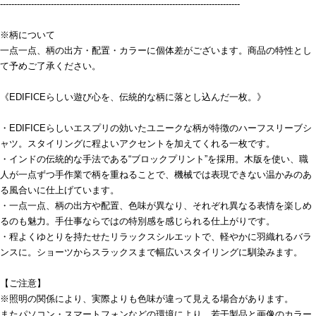
-------------------------------------------------------------------------------------
※柄について
一点一点、柄の出方・配置・カラーに個体差がございます。商品の特性とし
て予めご了承ください。
《EDIFICEらしい遊び心を、伝統的な柄に落とし込んだ一枚。》
・EDIFICEらしいエスプリの効いたユニークな柄が特徴のハーフスリーブシ
ャツ。スタイリングに程よいアクセントを加えてくれる一枚です。
・インドの伝統的な手法である“ブロックプリント”を採用。木版を使い、職
人が一点ずつ手作業で柄を重ねることで、機械では表現できない温かみのあ
る風合いに仕上げています。
・一点一点、柄の出方や配置、色味が異なり、それぞれ異なる表情を楽しめ
るのも魅力。手仕事ならではの特別感を感じられる仕上がりです。
・程よくゆとりを持たせたリラックスシルエットで、軽やかに羽織れるバラ
ンスに。ショーツからスラックスまで幅広いスタイリングに馴染みます。
【ご注意】
※照明の関係により、実際よりも色味が違って見える場合があります。
またパソコン・スマートフォンなどの環境により、若干製品と画像のカラー