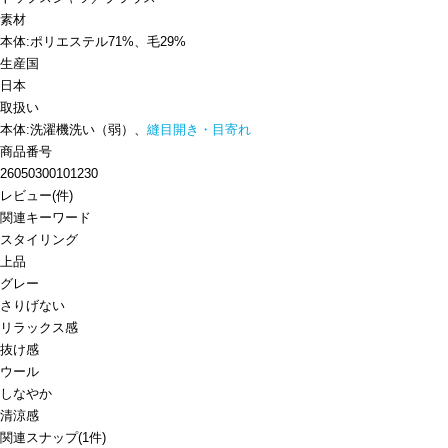
素材
本体:ポリエステル71%、毛29%
生産国
日本
取扱い
本体:洗濯機洗い（弱）、
縫目開き・目寄れ
商品番号
26050300101230
レビュー
(
件)
関連キーワード
スタイリング
上品
グレー
さりげない
リラックス感
抜け感
ウール
しなやか
清涼感
関連スナップ
(1件)