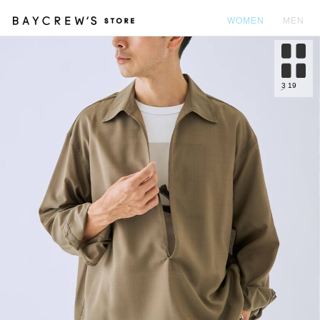
WOMEN
MEN
カ
3
19