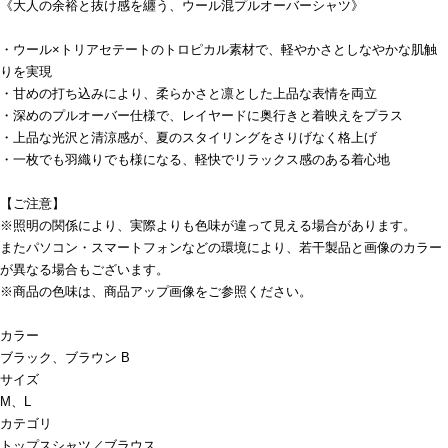
《大人の余裕と抜け感を纏う、ウール混プルオーバーシャツ》
・ウール×トリアセテートのトロピカル素材で、軽やかさとしなやかな肌触
りを実現
・甘めの打ち込みにより、柔らかさと凛とした上品な表情を両立
・深めのプルオーバー仕様で、レイヤードに奥行きと着映えをプラス
・上品な光沢と清涼感が、夏のスタイリングをさりげなく格上げ
・一枚でも羽織りでも様になる、軽快でリラックス感のある着心地
【ご注意】
※照明の関係により、実際よりも色味が違って見える場合があります。
またパソコン・スマートフォンなどの環境により、若干製品と画像のカラー
が異なる場合もございます。
※商品の色味は、商品アップ画像をご参照ください。
カラー
ブラック、ブラウン B
サイズ
M、L
カテゴリ
トップス
シャツ／ブラウス