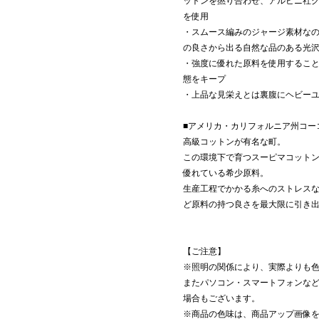
ットンを撚り合わせ、アルビニ社
を使用
・スムース編みのジャージ素材な
の良さから出る自然な品のある光
・強度に優れた原料を使用するこ
態をキープ
・上品な見栄えとは裏腹にヘビー
■アメリカ・カリフォルニア州コー
高級コットンが有名な町。
この環境下で育つスーピマコットン
優れている希少原料。
生産工程でかかる糸へのストレス
ど原料の持つ良さを最大限に引き
【ご注意】
※照明の関係により、実際よりも
またパソコン・スマートフォンな
場合もございます。
※商品の色味は、商品アップ画像