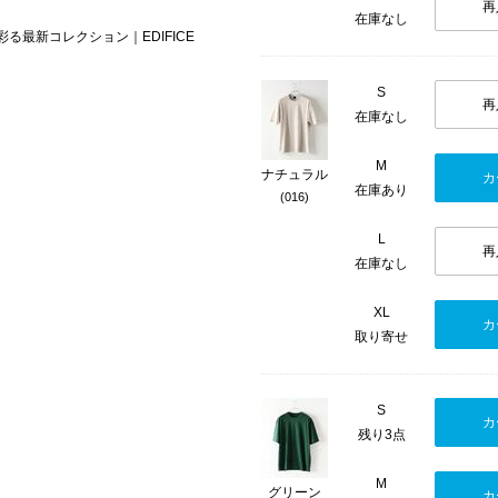
再
在庫なし
を彩る最新コレクション｜EDIFICE
S
再
在庫なし
M
ナチュラル
カ
在庫あり
(016)
L
再
在庫なし
XL
カ
取り寄せ
S
カ
残り3点
M
グリーン
カ