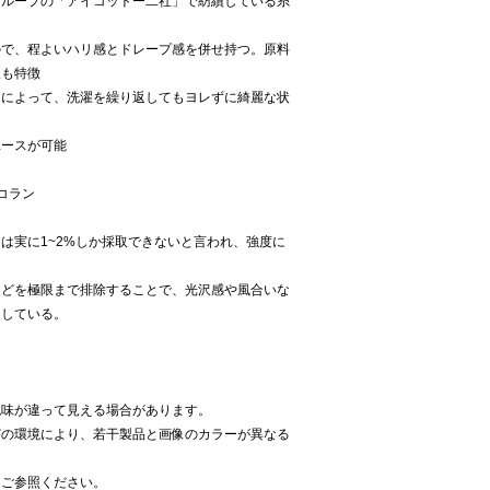
グループの「アイコットー二社」で紡績している糸
ので、程よいハリ感とドレープ感を併せ持つ。原料
沢も特徴
とによって、洗濯を繰り返してもヨレずに綺麗な状
ユースが可能
コラン
は実に1~2%しか採取できないと言われ、強度に
などを極限まで排除することで、光沢感や風合いな
出している。
色味が違って見える場合があります。
どの環境により、若干製品と画像のカラーが異なる
をご参照ください。