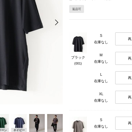
返品可
Next
S
再
在庫なし
M
ブラック
再
在庫なし
(001)
L
再
在庫なし
XL
再
在庫なし
S
再
在庫なし
リーン
ネイビー