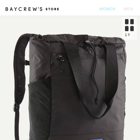
WOMEN
MEN
カ
1
3