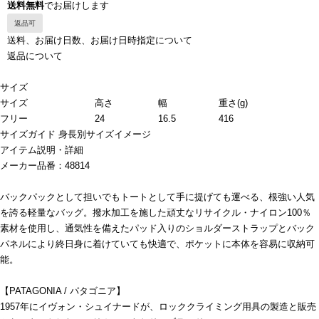
送料無料
でお届けします
返品可
送料、お届け日数、お届け日時指定について
返品について
サイズ
サイズ
高さ
幅
重さ(g)
フリー
24
16.5
416
サイズガイド
身長別サイズイメージ
アイテム説明・詳細
メーカー品番：48814
バックパックとして担いでもトートとして手に提げても運べる、根強い人気
を誇る軽量なバッグ。撥水加工を施した頑丈なリサイクル・ナイロン100％
素材を使用し、通気性を備えたパッド入りのショルダーストラップとバック
パネルにより終日身に着けていても快適で、ポケットに本体を容易に収納可
能。
【PATAGONIA / パタゴニア】
1957年にイヴォン・シュイナードが、ロッククライミング用具の製造と販売