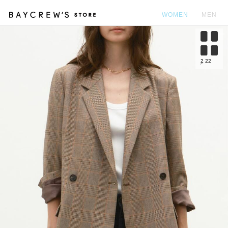
WOMEN
MEN
カ
2
22