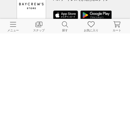
メニュー
スナップ
探す
お気に入り
カート
CUSTOMER SERVICE
よくある質問
ご利用ガイド
店舗検索
採用情報
お客様対応方針
利用規約
企業情報
個人情報保護方針
特定商取引法に基づく表記