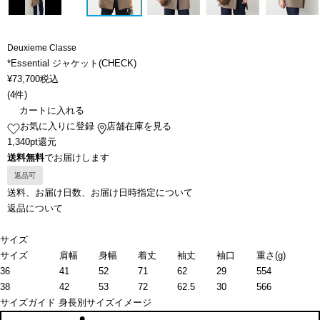
Deuxieme Classe
*Essential ジャケット(CHECK)
¥
73,700
税込
(
4件
)
カートに入れる
お気に入りに登録
店舗在庫を見る
1,340pt還元
送料無料
でお届けします
返品可
送料、お届け日数、お届け日時指定について
返品について
サイズ
サイズ
肩幅
身幅
着丈
袖丈
袖口
重さ(g)
36
41
52
71
62
29
554
38
42
53
72
62.5
30
566
サイズガイド
身長別サイズイメージ