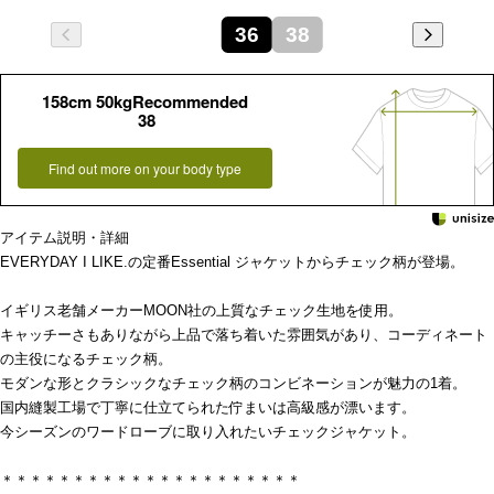
36
38
158cm 50kgRecommended
38
Find out more on your body type
アイテム説明・詳細
EVERYDAY I LIKE.の定番Essential ジャケットからチェック柄が登場。
イギリス老舗メーカーMOON社の上質なチェック生地を使用。
キャッチーさもありながら上品で落ち着いた雰囲気があり、コーディネート
の主役になるチェック柄。
モダンな形とクラシックなチェック柄のコンビネーションが魅力の1着。
国内縫製工場で丁寧に仕立てられた佇まいは高級感が漂います。
今シーズンのワードローブに取り入れたいチェックジャケット。
＊＊＊＊＊＊＊＊＊＊＊＊＊＊＊＊＊＊＊＊＊