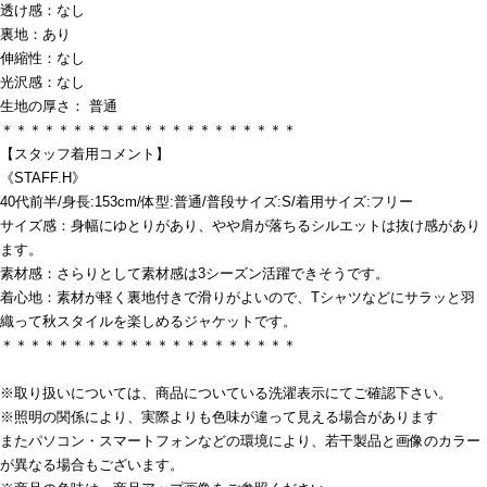
透け感：なし
裏地：あり
伸縮性：なし
光沢感：なし
生地の厚さ： 普通
＊＊＊＊＊＊＊＊＊＊＊＊＊＊＊＊＊＊＊＊＊
【スタッフ着用コメント】
《STAFF.H》
40代前半/身長:153cm/体型:普通/普段サイズ:S/着用サイズ:フリー
サイズ感：身幅にゆとりがあり、やや肩が落ちるシルエットは抜け感があり
ます。
素材感：さらりとして素材感は3シーズン活躍できそうです。
着心地：素材が軽く裏地付きで滑りがよいので、Tシャツなどにサラッと羽
織って秋スタイルを楽しめるジャケットです。
＊＊＊＊＊＊＊＊＊＊＊＊＊＊＊＊＊＊＊＊＊
※取り扱いについては、商品についている洗濯表示にてご確認下さい。
※照明の関係により、実際よりも色味が違って見える場合があります
またパソコン・スマートフォンなどの環境により、若干製品と画像のカラー
が異なる場合もございます。