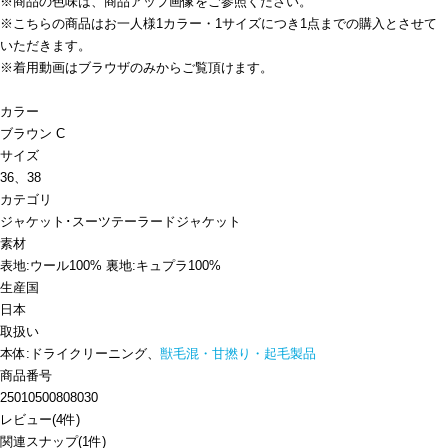
※商品の色味は、商品アップ画像をご参照ください。
※こちらの商品はお一人様1カラー・1サイズにつき1点までの購入とさせて
いただきます。
※着用動画はブラウザのみからご覧頂けます。
カラー
ブラウン C
サイズ
36、38
カテゴリ
ジャケット･スーツ
テーラードジャケット
素材
表地:ウール100% 裏地:キュプラ100%
生産国
日本
取扱い
本体:ドライクリーニング、
獣毛混・甘撚り・起毛製品
商品番号
25010500808030
レビュー
(
4
件)
関連スナップ
(1件)