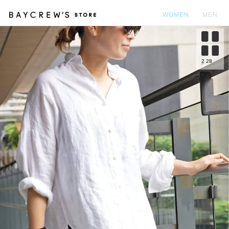
WOMEN
MEN
カ
2
28