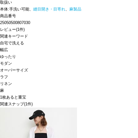
取扱い
本体:手洗い可能、
縫目開き・目寄れ
、
麻製品
商品番号
25050500807030
レビュー
(
1
件)
関連キーワード
自宅で洗える
幅広
ゆったり
モダン
オーバーサイズ
ラフ
リネン
麻
1枚あると重宝
関連スナップ
(1件)