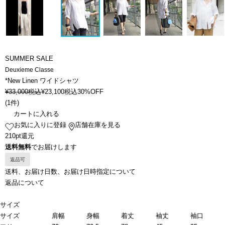
SUMMER SALE
Deuxieme Classe
*New Linen ワイドシャツ
¥
33,000
税込
¥
23,100
税込
30%OFF
(
1件
)
カートに入れる
お気に入りに登録
店舗在庫を見る
210pt還元
送料無料
でお届けします
返品可
送料、お届け日数、お届け日時指定について
返品について
サイズ
サイズ
肩幅
身幅
着丈
袖丈
袖口