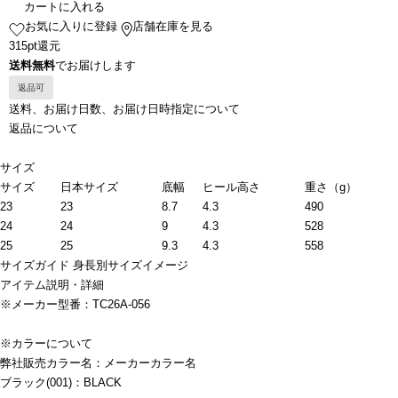
カートに入れる
お気に入りに登録
店舗在庫を見る
315pt還元
送料無料
でお届けします
返品可
送料、お届け日数、お届け日時指定について
返品について
サイズ
サイズ
日本サイズ
底幅
ヒール高さ
重さ（g）
23
23
8.7
4.3
490
24
24
9
4.3
528
25
25
9.3
4.3
558
サイズガイド
身長別サイズイメージ
アイテム説明・詳細
※メーカー型番：TC26A-056
※カラーについて
弊社販売カラー名：メーカーカラー名
ブラック(001)：BLACK