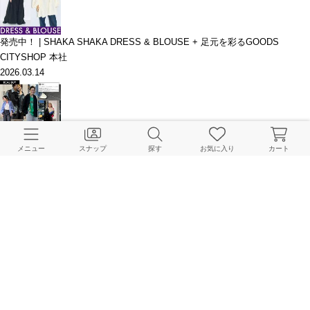
発売中！ | SHAKA SHAKA DRESS & BLOUSE + 足元を彩るGOODS
CITYSHOP 本社
2026.03.14
【CITYSHOPの名品が復刻】REAL BUYスタッフのREAL SNAP！
メニュー
スナップ
探す
お気に入り
カート
CITYSHOP 本社
2026.03.07
新作紹介！｜ライブ着用アイテムまとめ。
CITYSHOP 本社
2026.03.06