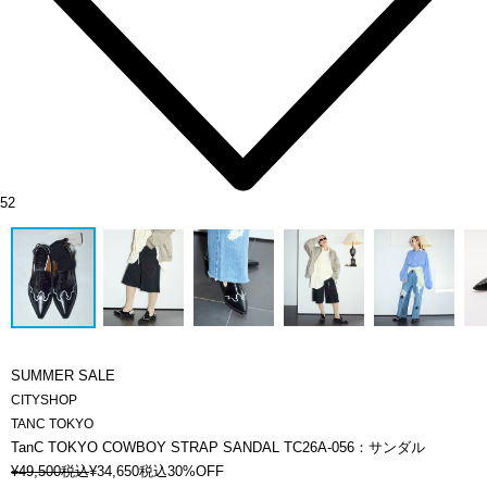
52
SUMMER SALE
CITYSHOP
TANC TOKYO
TanC TOKYO COWBOY STRAP SANDAL TC26A-056：サンダル
¥
49,500
税込
¥
34,650
税込
30%OFF