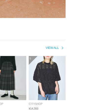
VIEW ALL
5
OP
CITYSHOP
¥14,300