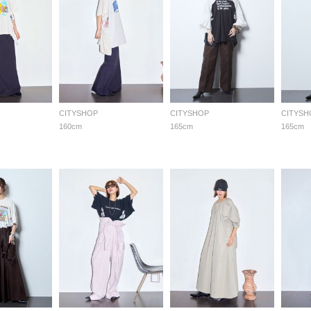
CITYSHOP
CITYSHOP
CITYSH
160cm
165cm
165cm