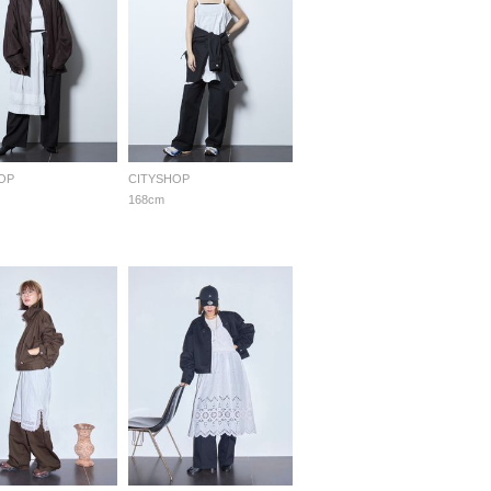
OP
CITYSHOP
168cm