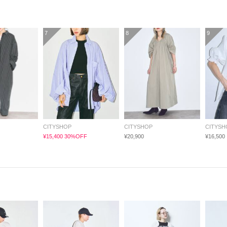
7
8
9
CITYSHOP
CITYSHOP
CITYSH
¥15,400 30%OFF
¥20,900
¥16,500