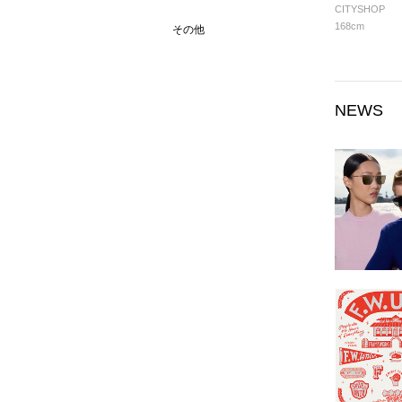
CITYSHOP
168cm
その他
NEWS