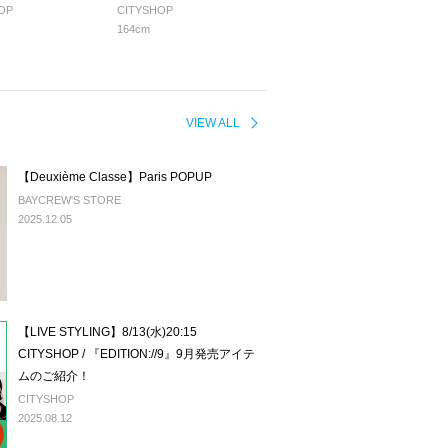
OP
CITYSHOP
164cm
VIEW ALL
【Deuxième Classe】Paris POPUP
BAYCREW'S STORE
2025.12.05
【LIVE STYLING】8/13(水)20:15
CITYSHOP / 『EDITION://9』9月発売アイテ
ムのご紹介！
CITYSHOP
2025.08.12