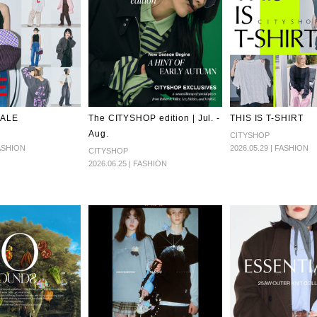
SALE
The CITYSHOP edition | Jul. -
THIS IS T-SHIRT
Aug.
CITYSHOP
FASHION
2026.05.29 | FASHION
CITYSHOP
2026.06.25 | FASHION