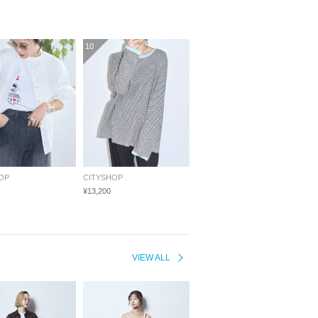
10
OP
CITYSHOP
¥13,200
VIEW ALL