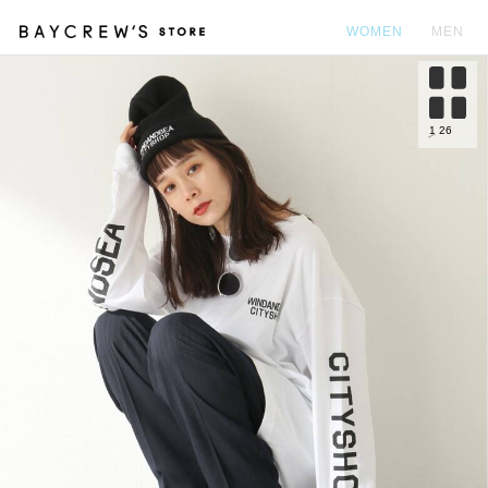
WOMEN
MEN
カ
1
26