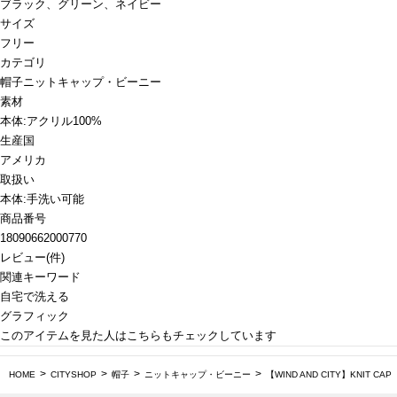
ブラック、グリーン、ネイビー
サイズ
フリー
カテゴリ
帽子
ニットキャップ・ビーニー
素材
本体:アクリル100%
生産国
アメリカ
取扱い
本体:手洗い可能
商品番号
18090662000770
レビュー
(
件)
関連キーワード
自宅で洗える
グラフィック
このアイテムを見た人はこちらもチェックしています
HOME
CITYSHOP
帽子
ニットキャップ・ビーニー
【WIND AND CITY】KNIT CAP