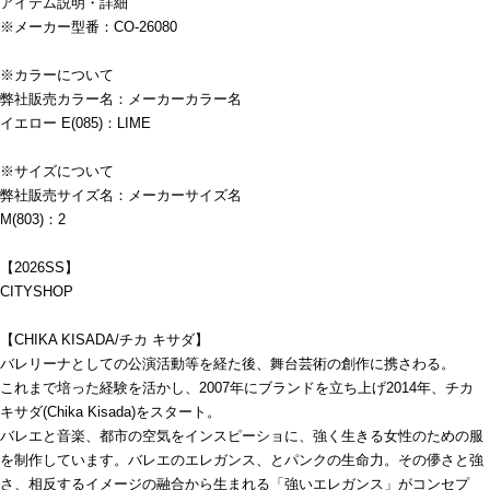
アイテム説明・詳細
※メーカー型番：CO-26080
※カラーについて
弊社販売カラー名：メーカーカラー名
イエロー E(085)：LIME
※サイズについて
弊社販売サイズ名：メーカーサイズ名
M(803)：2
【2026SS】
CITYSHOP
【CHIKA KISADA/チカ キサダ】
バレリーナとしての公演活動等を経た後、舞台芸術の創作に携さわる。
これまで培った経験を活かし、2007年にブランドを立ち上げ2014年、チカ
キサダ(Chika Kisada)をスタート。
バレエと音楽、都市の空気をインスピーショに、強く生きる女性のための服
を制作しています。バレエのエレガンス、とパンクの生命力。その儚さと強
さ、相反するイメージの融合から生まれる「強いエレガンス」がコンセプ