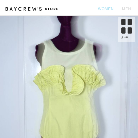
WOMEN
MEN
カ
1
14