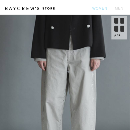
WOMEN
MEN
カ
1
41