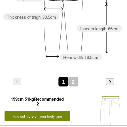
Thickness of thigh
33.5cm
Inseam length
66cm
Hem width
19.5cm
1
2
159cm 51kgRecommended
2
Find out more on your body type