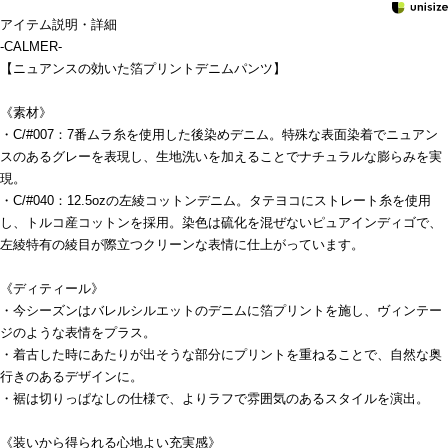
アイテム説明・詳細
-CALMER-
【ニュアンスの効いた箔プリントデニムパンツ】
《素材》
・C/#007：7番ムラ糸を使用した後染めデニム。特殊な表面染着でニュアン
スのあるグレーを表現し、生地洗いを加えることでナチュラルな膨らみを実
現。
・C/#040：12.5ozの左綾コットンデニム。タテヨコにストレート糸を使用
し、トルコ産コットンを採用。染色は硫化を混ぜないピュアインディゴで、
左綾特有の綾目が際立つクリーンな表情に仕上がっています。
《ディティール》
・今シーズンはバレルシルエットのデニムに箔プリントを施し、ヴィンテー
ジのような表情をプラス。
・着古した時にあたりが出そうな部分にプリントを重ねることで、自然な奥
行きのあるデザインに。
・裾は切りっぱなしの仕様で、よりラフで雰囲気のあるスタイルを演出。
《装いから得られる心地よい充実感》