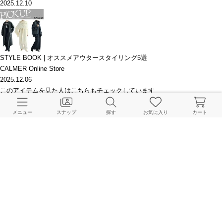
2025.12.10
STYLE BOOK | オススメアウタースタイリング5選
CALMER Online Store
2025.12.06
このアイテムを見た人はこちらもチェックしています
メニュー
スナップ
探す
お気に入り
カート
HOME
CALMER
パンツ
デニムパンツ・ジーンズ
12OZ DENIM PANTS/ デニムパン
BAYCREW’S STORE 公式アプリ
パスワードレスでかんたんログイン
CUSTOMER SERVICE