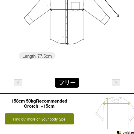
Length
77.5cm
フリー
158cm 50kgRecommended
Crotch +15cm
Find out more on your body type