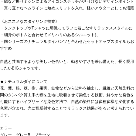
・脇など振りミシンによるアイコンステッチがさりげないデザインポイント
・真っ直ぐなヘムラインに短めスリットを入れ、軽いアウターとしても活躍
《おススメなスタイリング提案》
・タンクトップやTシャツに羽織ってラフに着こなすリラックススタイルに
・細身のボトムと合わせてメリハリのあるシルエットに
・同シリーズのナチュラルダイパンツと合わせたセットアップスタイルもお
すすめ
自然と共鳴するような美しい色合いと、動きやすさを兼ね備えた、長く愛用
したいBIGシャツです。
★ナチュラルダイについて
花、葉、根、茎、樹、果実、鉱物などから染料を抽出し、繊維と天然染料の
間のタンパク質由来の糊を生地に吸着させて染色する技術。鮮やかな発色を
可能にするハイブリッドな染色方法で、自然の染料には多種多様な変化する
色素が含まれ、光に乱反射することでリラックス効果があると考えられてい
ます。
カラー
グレー、グレーB、ブラウン