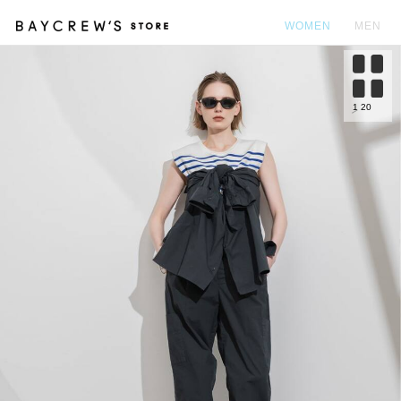
WOMEN
MEN
カ
1
20