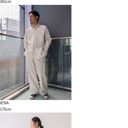
161cm
IENA
175cm