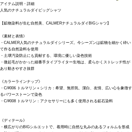
アイテム説明・詳細
人気のナチュラルダイビッグシャツ
【鉱物染料が生む自然美、CALMERナチュラルダイBIGシャツ】
《素材と表情》
・CALMER人気のナチュラルダイシリーズ。今シーズンは鉱物を細かく砕い
て作る自然染料を使用
・土壌汚染防止にも貢献する、環境に優しい染色技術
・微起毛がかかった細番手タイプライター生地は、柔らかくストレッチ性が
あり動きやすさ抜群
《カラーラインナップ》
・C/#006 トルマリン＋シリカ：希望、無邪気、潔白、友情、広い心を象徴す
るパワーストーンで染色
・C/#008 トルマリン：アクセサリーにも多く使用される鉱石染料
《ディテール》
・横広がりのBIGシルエットで、着用時に自然な丸みのあるフォルムを形成