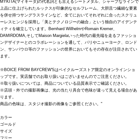
MYKITA(マイキータ)の代名詞とも言えるシートメタル、シャープなラインで
上品に仕上げられたルックスが印象的なセルフレーム、大胆且つ繊細な要素
を併せ持つサングラスラインなど、全てにおいてそれぞれに合ったスクリュ
ーレスヒンジを採用し「美とテクノロジーの融合」という独自のアイデンテ
ィティを確立しています。Bernhard WillhelmやRomain Kremer、
DAMIRDOMA,そしてMaison Margielaいった時代の最先端を走るファッショ
ンデザイナーとのコラボレーションを通して、パリやニューヨーク、ロンド
ン、サンパウロ等のファッションの世界においてもその存在が注目されてい
ます。
※BOICE FROM BAYCREW'Sはベイクルーズストア限定のオンラインショ
ップです。実店舗でのお取り扱いはございませんのでご注意ください。
※取り扱いについては、商品についている品質表示でご確認ください。
※店頭・外での撮影画像は、光の当たり具合で色味が違って見える場合があ
ります。
商品の色味は、スタジオ撮影の画像をご参照ください。"
カラー
ゴールド
サイズ
フリー