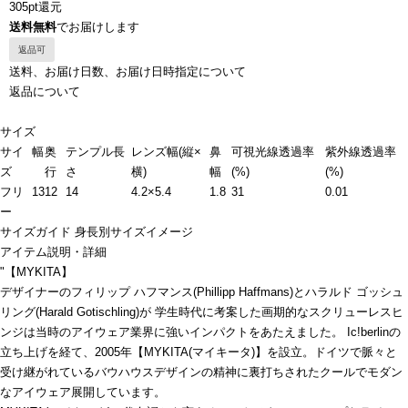
305pt還元
送料無料
でお届けします
返品可
送料、お届け日数、お届け日時指定について
返品について
サイズ
サイ
幅
奥
テンプル長
レンズ幅(縦×
鼻
可視光線透過率
紫外線透過率
ズ
行
さ
横)
幅
(%)
(%)
フリ
13
12
14
4.2×5.4
1.8
31
0.01
ー
サイズガイド
身長別サイズイメージ
アイテム説明・詳細
"【MYKITA】
デザイナーのフィリップ ハフマンス(Phillipp Haffmans)とハラルド ゴッシュ
リング(Harald Gotischling)が 学生時代に考案した画期的なスクリューレスヒ
ンジは当時のアイウェア業界に強いインパクトをあたえました。 Ic!berlinの
立ち上げを経て、2005年【MYKITA(マイキータ)】を設立。ドイツで脈々と
受け継がれているバウハウスデザインの精神に裏打ちされたクールでモダン
なアイウェア展開しています。