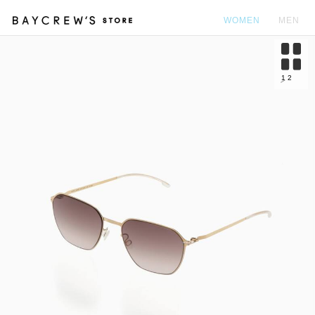
WOMEN
MEN
カ
1
2