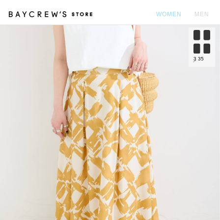
WOMEN
MEN
カ
3
35