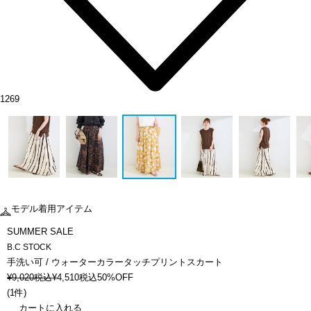
1269
モデル着用アイテム
SUMMER SALE
B.C STOCK
手洗い可 / ウォーターカラータッチプリントスカート
¥
9,020
税込
¥
4,510
税込
50%OFF
(
1件
)
カートに入れる