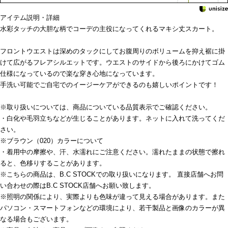
アイテム説明・詳細
水彩タッチの大胆な柄でコーデの主役になってくれるマキシ丈スカート。
フロントウエストは深めのタックにしてお腹周りのボリュームを抑え裾に掛
けて広がるフレアシルエットです。ウエストのサイドから後ろにかけてゴム
仕様になっているので楽な穿き心地になっています。
手洗い可能でご自宅でのイージーケアができるのも嬉しいポイントです！
※取り扱いについては、商品についている品質表示でご確認ください。
・白化や毛羽立ちなどが生じることがあります。ネットに入れて洗ってくだ
さい。
※ブラウン（020）カラーについて
・着用中の摩擦や、汗、水濡れにご注意ください。濡れたままの状態で擦れ
ると、色移りすることがあります。
※こちらの商品は、B.C STOCKでの取り扱いになります。 直接店舗へお問
い合わせの際はB.C STOCK店舗へお願い致します。
※照明の関係により、実際よりも色味が違って見える場合があります。また
パソコン・スマートフォンなどの環境により、若干製品と画像のカラーが異
なる場合もございます。