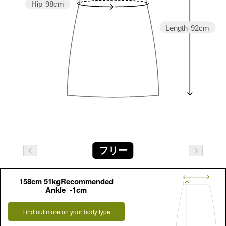
Hip
98cm
Length
92cm
フリー
158cm 51kgRecommended
Ankle -1cm
Find out more on your body type