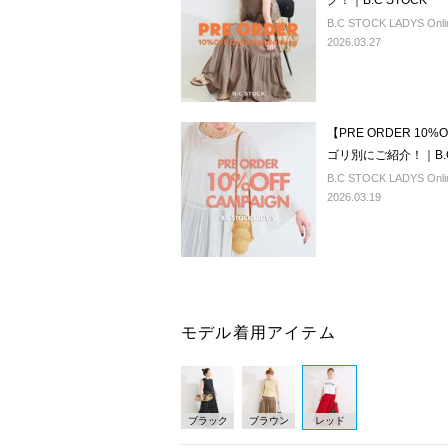
グ！｜B.C STOCK
B.C STOCK LADYS Onlin
2026.03.27
【PRE ORDER 10
ゴリ別にご紹介！｜B.C
B.C STOCK LADYS Onlin
2026.03.19
モデル着用アイテム
ブラック
ブラウン
レッド