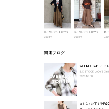
B.C STOCK LADYS
B.C STOCK LADYS
B.C
163cm
163cm
160
関連ブログ
WEEKLY TOP10｜B.C
B.C STOCK LADYS Onlin
2026.06.08
まもなく終了！予約1