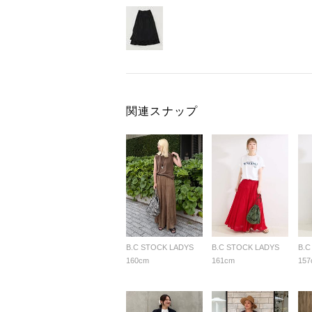
関連スナップ
B.C STOCK LADYS
B.C STOCK LADYS
B.C
160cm
161cm
157