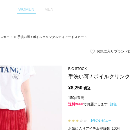
WOMEN
MEN
丈スカート
手洗い可 / ボイルクリンクルティアードスカート
お気に入りブランド
B.C STOCK
手洗い可 / ボイルクリン
¥
8,250
税込
150pt還元
送料¥660
でお届けします
詳細
1件のレビュー
お気に入りアイテム登録数
1004