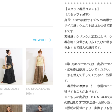
＊＊＊＊＊＊＊＊＊＊＊＊＊＊＊
【スタッフ着用コメント】
《スタッフ staff.K》
身長:162cm/普段サイズ:S-M/着用
サイズ感：ウエスト総ゴム仕様で
トです。
素材感：クリンクル加工により、
VIEW ALL
着心地：分量があり歩くたびに動
※あくまで個人の感想です。
＊＊＊＊＊＊＊＊＊＊＊＊＊＊＊
※取り扱いについては、商品につ
・柔軟剤は使用しないでください
・形を整えて干してください。洗
す。
・着用中の摩擦や、汗、水濡れに
 STOCK LADYS
B.C STOCK LADYS
移りすることがあります。
cm
163cm
※こちらの商品は、B.C STOC
の際はB.C STOCK店舗へお願い
※照明の関係により、実際よりも