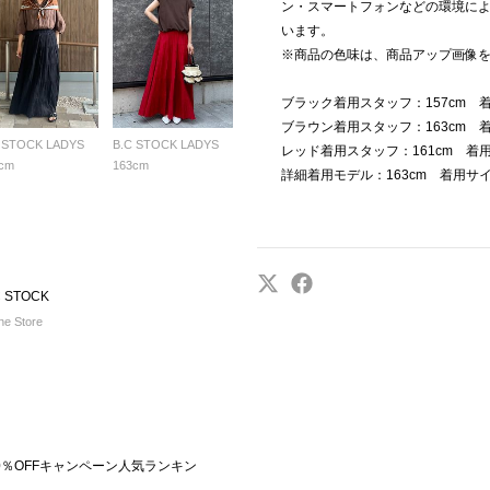
ン・スマートフォンなどの環境に
います。
※商品の色味は、商品アップ画像
ブラック着用スタッフ：157cm 
ブラウン着用スタッフ：163cm 
 STOCK LADYS
B.C STOCK LADYS
レッド着用スタッフ：161cm 着
cm
163cm
詳細着用モデル：163cm 着用サ
 STOCK
e Store
0％OFFキャンペーン人気ランキン