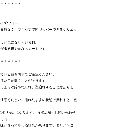
＊＊＊＊＊＊＊
サイズ:フリー
窮屈感なく、マキシ丈で体型カバーできるシルエッ
シワが気になりくい素材。
きが出る軽やかなスカートです。
＊＊＊＊＊＊＊
いている品質表示でご確認ください。
。縫い目が開くことがあります。
濯により収縮やねじれ。型崩れすることがありま
ご注意ください。濡れたままの状態で擦れると、色
Kでの取り扱いになります。 直接店舗へお問い合わせ
致します。
色味が違って見える場合があります。またパソコ