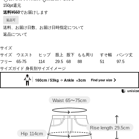
150pt還元
送料¥660
でお届けします
返品可
送料、お届け日数、お届け日時指定について
返品について
サイズ
サイズ
ウエスト
ヒップ
股上
股下
もも周り
すそ幅
パンツ丈
フリー
65-75
114
29.5
68
88
51
97.5
サイズガイド
身長別サイズイメージ
160cm / 53kg
Ankle +3cm
Find your size
Waist
65〜75cm
Rise length
29.5cm
Hip
114cm