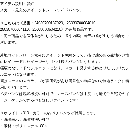
アイテム説明・詳細
スカート見えのアイレットレースワイドパンツ。
※こちらは《品番：24030700137020、25030700604010、
25030700604110、25030700604210》の追加商品です。
・同一商品でも個体差が生じるため、採寸内容に若干の差が生じる場合がご
ざいます。
薄地コットンローン素材にアイレット刺繍をして、抜け感のある生地を無地
にレイヤードしたイージーなゴム仕様のパンツになります。
幅広めなワイドなシルエットになり、スカート見えするゆとりたっぷりのシ
ルエットになります。
裾はレースのスカラップが雰囲気があり同系色の刺繍なので無地ライクに着
用いただけます。
ペチパンツは洗濯機洗い可能で、レースパンツは手洗い可能でご自宅でのイ
ージーケアができるのも嬉しいポイントです！
※ホワイト（010）カラーのみペチパンツが付属します。
・洗濯表示：洗濯機洗い可能
・素材：ポリエステル100％