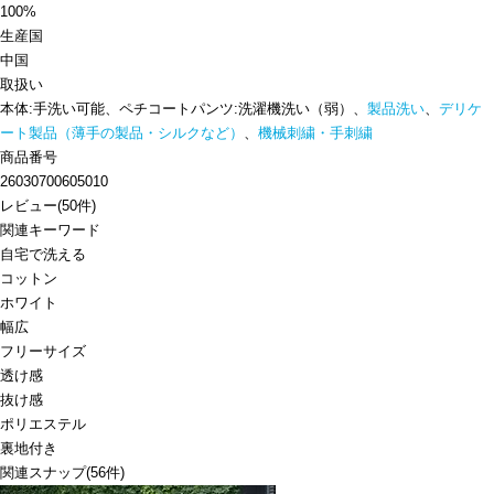
100%
生産国
中国
取扱い
本体:手洗い可能、ペチコートパンツ:洗濯機洗い（弱）、
製品洗い
、
デリケ
ート製品（薄手の製品・シルクなど）
、
機械刺繍・手刺繍
商品番号
26030700605010
レビュー
(
50
件)
関連キーワード
自宅で洗える
コットン
ホワイト
幅広
フリーサイズ
透け感
抜け感
ポリエステル
裏地付き
関連スナップ
(56件)