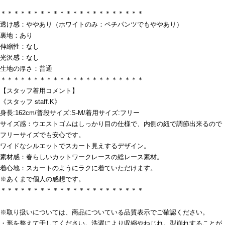
＊＊＊＊＊＊＊＊＊＊＊＊＊＊＊＊＊＊＊＊＊＊
透け感：ややあり（ホワイトのみ：ペチパンツでもややあり）
裏地：あり
伸縮性：なし
光沢感：なし
生地の厚さ：普通
＊＊＊＊＊＊＊＊＊＊＊＊＊＊＊＊＊＊＊＊＊＊
【スタッフ着用コメント】
《スタッフ staff.K》
身長:162cm/普段サイズ:S-M/着用サイズ:フリー
サイズ感：ウエストゴムはしっかり目の仕様で、内側の紐で調節出来るので
フリーサイズでも安心です。
ワイドなシルエットでスカート見えするデザイン。
素材感：春らしいカットワークレースの総レース素材。
着心地：スカートのようにラクに着ていただけます。
※あくまで個人の感想です。
＊＊＊＊＊＊＊＊＊＊＊＊＊＊＊＊＊＊＊＊＊＊
※取り扱いについては、商品についている品質表示でご確認ください。
・形を整えて干してください。洗濯により収縮やねじれ。型崩れすることが