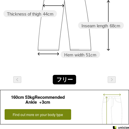
Thickness of thigh
44cm
Inseam length
68cm
Hem width
51cm
フリー
160cm 53kgRecommended
Ankle +3cm
Find out more on your body type