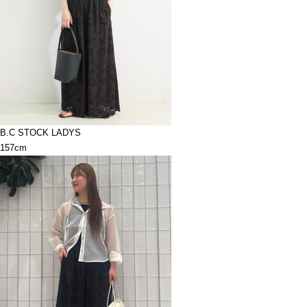
B.C STOCK LADYS
157cm