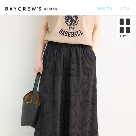
WOMEN
MEN
カ
1
42