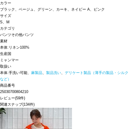
カラー
ブラック、ベージュ、グリーン、カーキ、ネイビー A、ピンク
サイズ
S、M
カテゴリ
パンツ
その他パンツ
素材
本体:リネン100%
生産国
ミャンマー
取扱い
本体:手洗い可能、
麻製品
、
製品洗い
、
デリケート製品（薄手の製品・シルク
など）
商品番号
25030700804210
レビュー
(
59
件)
関連スナップ
(134件)