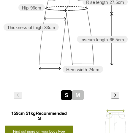
Rise length
27.5cm
Hip
96cm
Thickness of thigh
33cm
Inseam length
66.5cm
Hem width
24cm
S
M
159cm 51kgRecommended
S
Find out more on your body type