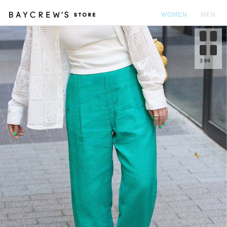
WOMEN
MEN
カ
3
69