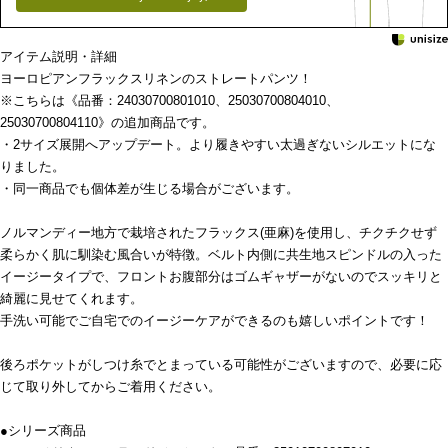
アイテム説明・詳細
ヨーロピアンフラックスリネンのストレートパンツ！
※こちらは《品番：24030700801010、25030700804010、
25030700804110》の追加商品です。
・2サイズ展開へアップデート。より履きやすい太過ぎないシルエットにな
りました。
・同一商品でも個体差が生じる場合がございます。
ノルマンディー地方で栽培されたフラックス(亜麻)を使用し、チクチクせず
柔らかく肌に馴染む風合いが特徴。ベルト内側に共生地スピンドルの入った
イージータイプで、フロントお腹部分はゴムギャザーがないのでスッキリと
綺麗に見せてくれます。
手洗い可能でご自宅でのイージーケアができるのも嬉しいポイントです！
後ろポケットがしつけ糸でとまっている可能性がございますので、必要に応
じて取り外してからご着用ください。
●シリーズ商品