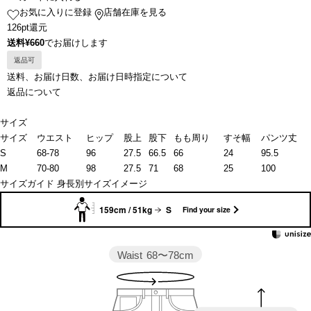
お気に入りに登録
店舗在庫を見る
126pt還元
送料¥660
でお届けします
返品可
送料、お届け日数、お届け日時指定について
返品について
サイズ
サイズ
ウエスト
ヒップ
股上
股下
もも周り
すそ幅
パンツ丈
S
68-78
96
27.5
66.5
66
24
95.5
M
70-80
98
27.5
71
68
25
100
サイズガイド
身長別サイズイメージ
159cm / 51kg
S
Find your size
Waist
68〜78cm