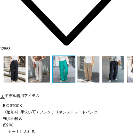
12563
モデル着用アイテム
B.C STOCK
《追加4》手洗い可 / フレンチリネンストレートパンツ
¥
6,930
税込
(
59件
)
カートに入れる