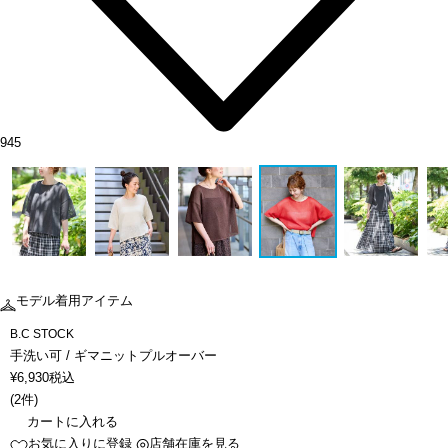
945
モデル着用アイテム
B.C STOCK
手洗い可 / ギマニットプルオーバー
¥
6,930
税込
(
2件
)
カートに入れる
お気に入りに登録
店舗在庫を見る