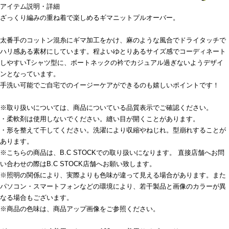
アイテム説明・詳細
ざっくり編みの重ね着で楽しめるギマニットプルオーバー。
太番手のコットン混糸にギマ加工をかけ、麻のような風合でドライタッチで
ハリ感ある素材にしています。程よいゆとりあるサイズ感でコーディネート
しやすいTシャツ型に、ボートネックの衿でカジュアル過ぎないようデザイ
ンとなっています。
手洗い可能でご自宅でのイージーケアができるのも嬉しいポイントです！
※取り扱いについては、商品についている品質表示でご確認ください。
・柔軟剤は使用しないでください。縫い目が開くことがあります。
・形を整えて干してください。洗濯により収縮やねじれ。型崩れすることが
あります。
※こちらの商品は、B.C STOCKでの取り扱いになります。 直接店舗へお問
い合わせの際はB.C STOCK店舗へお願い致します。
※照明の関係により、実際よりも色味が違って見える場合があります。また
パソコン・スマートフォンなどの環境により、若干製品と画像のカラーが異
なる場合もございます。
※商品の色味は、商品アップ画像をご参照ください。