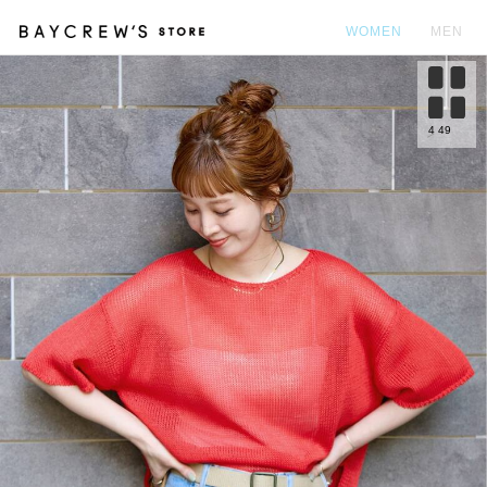
WOMEN
MEN
カ
4
49