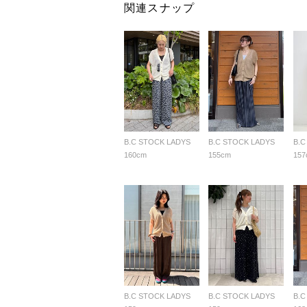
関連スナップ
B.C STOCK LADYS
B.C STOCK LADYS
B.C
160cm
155cm
157
B.C STOCK LADYS
B.C STOCK LADYS
B.C