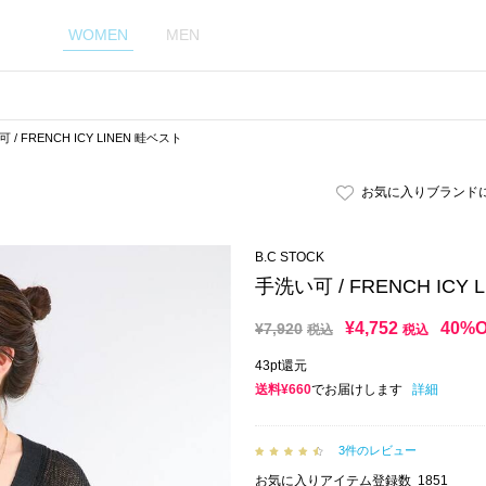
WOMEN
MEN
 / FRENCH ICY LINEN 畦ベスト
お気に入りブランド
B.C STOCK
手洗い可 / FRENCH ICY
¥
4,752
40%
¥
7,920
税込
税込
43pt還元
送料¥660
でお届けします
詳細
3件のレビュー
お気に入りアイテム登録数
1851