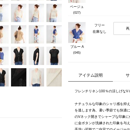
ベージュ
(027)
フリー
再
在庫なし
ブルー A
(045)
アイテム説明
サ
フレンチリネン100％の涼しげな
ナチュラルな印象のシャリ感を抑
を逃します為、暑い季節でも快適
のVネック開きでシャープな印象に
に金ボタンが洗練された印象を与
手洗い可能でご自宅でのイージー