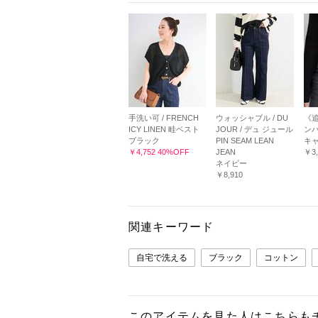
手洗い可 / FRENCH
ウォッシャブル / DU
《
ICY LINEN 畦ベスト
JOUR / デュ ジュール
ン
ブラック
PIN SEAM LEAN
キ
￥4,752 40%OFF
JEAN
￥3,
ネイビー
￥8,910
関連キーワード
自宅で洗える
ブラック
コットン
このアイテムを見た人はこちらも