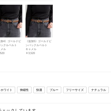
追加4》ゴールドピ
《追加5》ゴールドピ
バックルベルト
ンバックルベルト
ャメル
キャメル
520
￥3,520
ホワイト
伸縮性
快適
ブルー
フリーサイズ
ナチュラル
チェックしています