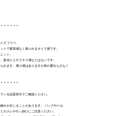
＊＊＊＊＊＊＊
サイズ:フリー
エットで窮屈感なく着られるサイズ感です。
ジニット。
が、肌当たりチクチク感などはないです。
着られます。透け感はありますが肩の露出も少なく
＊＊＊＊＊＊＊
いている品質表示でご確認ください。
破れが生じることがあります。 バッグやベル
どとのスレや引っ掛けにご注意ください。