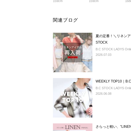
159cm
159cm
168
関連ブログ
夏の定番！＼リネンア
STOCK
B.C STOCK LADYS Onlin
2026.07.03
WEEKLY TOP10｜B.C
B.C STOCK LADYS Onlin
2026.06.08
さらっと軽い、“LINE