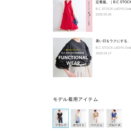
定番服。｜B.C STOC
B.C STOCK LADYS Onlin
2026.05.06
暑い日をラクにする、B.
B.C STOCK LADYS Onlin
2026.04.17
モデル着用アイテム
ブラック
ホワイト
ベージュ
ブルー A