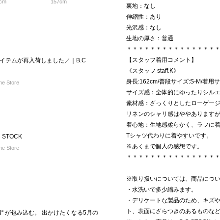
cm
157cm
裏地：なし
伸縮性：あり
光沢感：なし
生地の厚さ：普通
＊＊＊＊＊＊＊＊＊＊＊＊＊＊＊
【スタッフ着用コメント】
イテムが再入荷しました／｜B.C
《スタッフ staff.K》
身長:162cm/普段サイズ:S-M/着用
e Store
サイズ感：全体的にゆったりシル
素材感：ざっくりとしたローゲー
リネンのシャリ感はややあります
着心地：生地感柔らかく、ラフに
Tシャツ代わりに着やすいです。
 STOCK
※あくまで個人の感想です。
e Store
＊＊＊＊＊＊＊＊＊＊＊＊＊＊＊
※取り扱いについては、商品につ
・水洗いで多少縮みます。
・デリケートな製品のため、キズや
ト、表面にざらつきのあるものな
N“ が包み込む。 出かけたくなる5月の