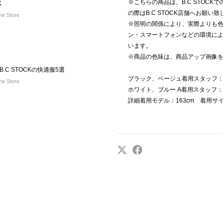
※こちらの商品は、B.C STOC
K
の際はB.C STOCK店舗へお願い
e Store
※照明の関係により、実際よりも
ン・スマートフォンなどの環境に
います。
※商品の色味は、商品アップ画像
C STOCKの快適服5選
ブラック、ベージュ着用スタッフ：
e Store
ホワイト、ブルー A着用スタッフ：
詳細着用モデル：163cm 着用サ