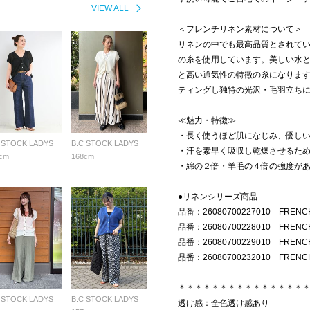
VIEW ALL
＜フレンチリネン素材について＞
リネンの中でも最高品質とされて
の糸を使用しています。美しい水
と高い通気性の特徴の糸になりま
ティングし独特の光沢・毛羽立ち
≪魅力・特徴≫
・長く使うほど肌になじみ、優し
 STOCK LADYS
B.C STOCK LADYS
・汗を素早く吸収し乾燥させるた
cm
168cm
・綿の２倍・羊毛の４倍の強度が
●リネンシリーズ商品
品番：26080700227010 FREN
品番：26080700228010 FRENC
品番：26080700229010 FRENC
品番：26080700232010 FRENCH
＊＊＊＊＊＊＊＊＊＊＊＊＊＊＊
 STOCK LADYS
B.C STOCK LADYS
透け感：全色透け感あり