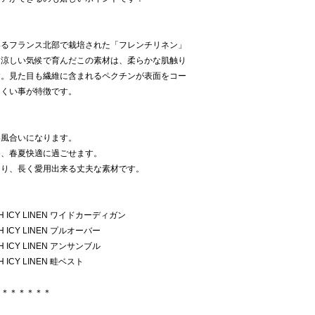
いるフランス北部で栽培された「フレンチリネン」
と涼しい気候で育んだこの素材は、柔らかな肌触り
す。見た目も繊維に含まれるペクチンが表面をコー
にくい事が特徴です。
い風合いになります。
め、春夏快適に過ごせます。
あり、長く愛用出来る丈夫な素材です。
CH ICY LINEN ワイドカーディガン
H ICY LINEN プルオーバー
H ICY LINEN アンサンブル
 ICY LINEN 畦ベスト
＊＊＊＊＊＊＊