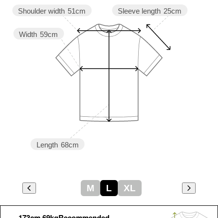
Sleeve length
25cm
Shoulder width
51cm
Width
59cm
Length
68cm
M
L
XL
173cm 69kgRecommended