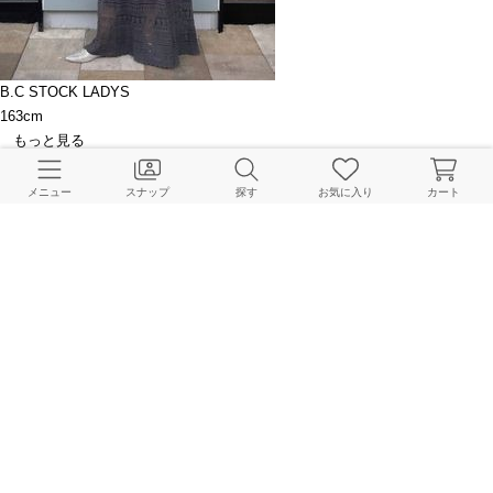
B.C STOCK LADYS
163cm
もっと見る
関連ブログ
メニュー
スナップ
探す
お気に入り
カート
待望の再入荷。B.C STOCKの名品 “OLIVEDRABシリーズ”
B.C STOCK MENS 本社
2026.04.08
【B.C STOCK名品】大人のための「OLIVEDRAB」特集
B.C STOCK MENS 本社