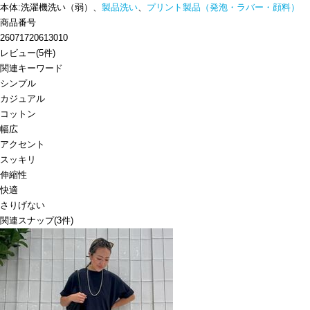
本体:洗濯機洗い（弱）、
製品洗い
、
プリント製品（発泡・ラバー・顔料）
商品番号
26071720613010
レビュー
(
5
件)
関連キーワード
シンプル
カジュアル
コットン
幅広
アクセント
スッキリ
伸縮性
快適
さりげない
関連スナップ
(3件)