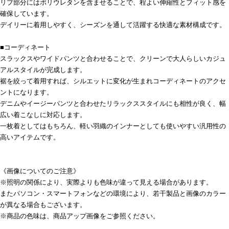
リブ部分にはポリウレタンを含ませることで、程よい伸縮性とフィット感を
確保しています。
デイリーに着用しやすく、シーズンを通して活躍する快適な素材構成です。
■コーディネート
スラックスやワイドパンツと合わせることで、クリーンで大人らしいカジュ
アルスタイルが完成します。
裾を絞って着用すれば、シルエットに変化が生まれコーディネートのアクセ
ントになります。
デニムやイージーパンツと合わせたリラックススタイルにも相性が良く、幅
広い着こなしに対応します。
一枚着としてはもちろん、軽い羽織のインナーとしても使いやすい汎用性の
高いアイテムです。
《画像についてのご注意》
※照明の関係により、実際よりも色味が違って見える場合があります。
またパソコン・スマートフォンなどの環境により、若干製品と画像のカラー
が異なる場合もございます。
※商品の色味は、商品アップ画像をご参照ください。