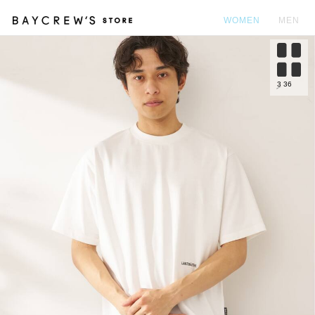
WOMEN
MEN
カ
3
36