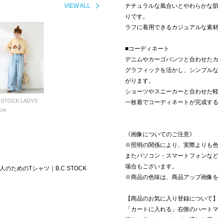
VIEW ALL
ナチュラルな風合いとやわらかな
りです。
ラフに着用できるカジュアルな素
■コーディネート
デニムやカーゴパンツと合わせた
グラフィックを活かし、シンプル
がります。
ショーツやスニーカーと合わせた
 STOCK LADYS
一枚着でコーディネートが完成す
cm
《画像についてのご注意》
※照明の関係により、実際よりも
またパソコン・スマートフォンな
場合もございます。
のためのTシャツ｜B.C STOCK
※商品の色味は、商品アップ画像
【商品のお気に入り登録について
「カートに入れる」右側のハート