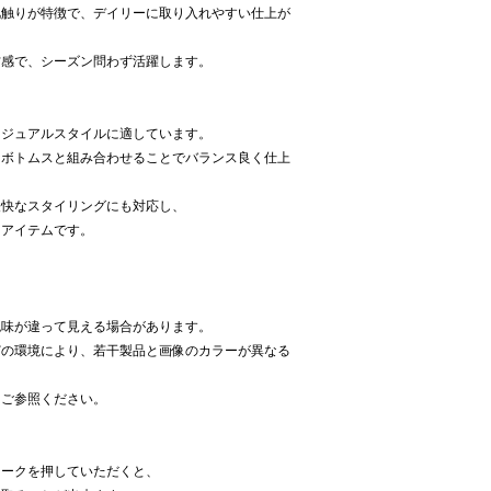
肌触りが特徴で、デイリーに取り入れやすい仕上が
材感で、シーズン問わず活躍します。
カジュアルスタイルに適しています。
なボトムスと組み合わせることでバランス良く仕上
軽快なスタイリングにも対応し、
るアイテムです。
色味が違って見える場合があります。
どの環境により、若干製品と画像のカラーが異なる
をご参照ください。
】
マークを押していただくと、