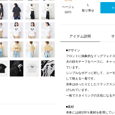
L
ベージュ
カ
取り寄せ
(027)
アイテム説明
サ
■デザイン
フロントに抽象的なドッグフェイス
犬の顔モチーフをベースに、キャ
ています。
シンプルなボディに対して、ユー
して映える一着です。
全体はゆったりとしたリラックス
げられています。
一枚でスタイリングの主役になる
■素材
本体には綿100％素材を使用して