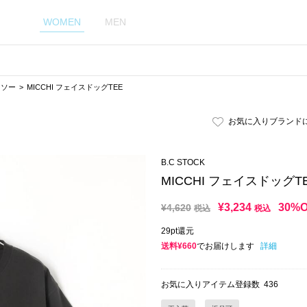
WOMEN
MEN
トソー
MICCHI フェイスドッグTEE
お気に入りブランド
B.C STOCK
MICCHI フェイスドッグT
¥
3,234
30%
¥
4,620
税込
税込
29pt還元
送料¥660
でお届けします
詳細
お気に入りアイテム登録数
436