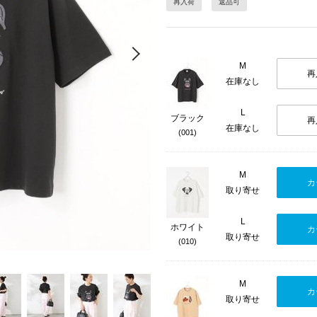
再入荷
返品可
Next
M
再
在庫なし
L
ブラック
再
在庫なし
(001)
M
カ
取り寄せ
L
ホワイト
カ
取り寄せ
(010)
M
カ
取り寄せ