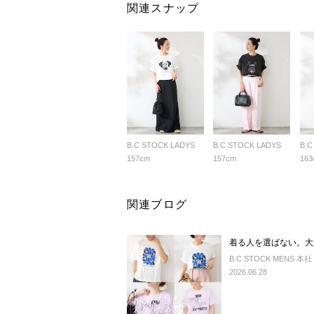
関連スナップ
B.C STOCK LADYS
B.C STOCK LADYS
B.C
157cm
157cm
163
関連ブログ
着る人を選ばない。大人
B.C STOCK MENS 本社
2026.06.28