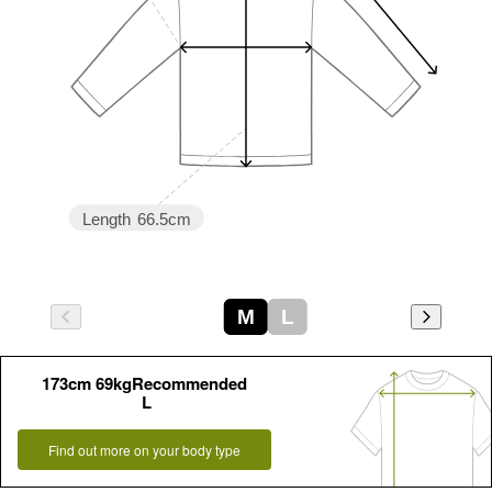
Length
66.5cm
M
L
173cm 69kgRecommended
L
Find out more on your body type