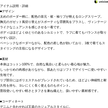
アイテム説明・詳細
■デザイン
太めのボーダー柄に、配色の首元・裾・袖リブが映えるロングスリーブ。
胸元のガゼット風切り替えがスポーティな雰囲気をプラスし、ヴィンテージ
ライクなニュアンスを感じさせる一着です。
ボディはほどよくゆとりのあるシルエットで、ラフに着てもバランスが取り
やすい設計。
ベーシックなボーダーながら、配色の差し色が効いており、1枚で着てもス
タイリングの主役になるデザインです。
■素材
本体はコットン100%で、自然な風合いと柔らかい着心地が魅力。
しっかりめの肉感がありながら、肌あたりはソフトでデイリーに使いやすい
生地です。
リブ部分にはポリエステルがブレンドされているため、ほどよい伸縮性と耐
久性を持ち、ヨレにくく長く使えるのもポイント。
普段使いしやすい軽さとタフさを兼ね備えた、扱いやすい素材感です。
■コーディネート
デニムと合わせれば王道のカジュアルスタイルに。