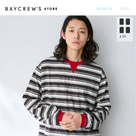
WOMEN
MEN
カ
1
22