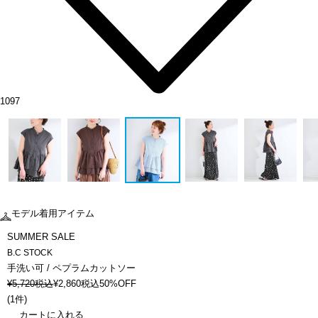
1097
モデル着用アイテム
SUMMER SALE
B.C STOCK
手洗い可 / ペプラムカットソー
¥
5,720
税込
¥
2,860
税込
50%OFF
(
1件
)
カートに入れる