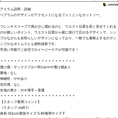
アイテム説明・詳細
ペプラムのデザインがアクセントになるフェミニンなカットソー。
フレンチスリーブで肩が少し隠れるのと、ウエスト位置を高く見せてくれる
のが嬉しいポイント。ウエスト位置から裾に掛けて広がるデザインで、シン
プルながらも女性らしいデザインになっており、一枚でも着映えするのでシ
ンプルなボトムスとも相性抜群です。
手洗い可能でご自宅でのイージーケアが可能です！
＊＊＊＊＊＊＊＊＊＊＊＊＊＊＊＊＊＊＊＊＊＊
透け感：サックスブルーBのみやや透け感あり
裏地：なし
伸縮性：ややあり
光沢感：なし
生地の厚さ：やや薄手～普通
＊＊＊＊＊＊＊＊＊＊＊＊＊＊＊＊＊＊＊＊＊＊
【スタッフ着用コメント】
《スタッフ staff.I》
身長:161cm/普段サイズ:S-M/着用サイズ:F