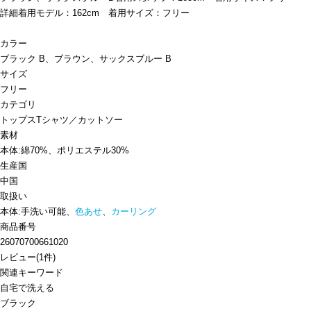
詳細着用モデル：162cm 着用サイズ：フリー
カラー
ブラック B、ブラウン、サックスブルー B
サイズ
フリー
カテゴリ
トップス
Tシャツ／カットソー
素材
本体:綿70%、ポリエステル30%
生産国
中国
取扱い
本体:手洗い可能、
色あせ
、
カーリング
商品番号
26070700661020
レビュー
(
1
件)
関連キーワード
自宅で洗える
ブラック