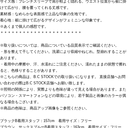
サイズ感：フレンチスリーブで肩が程よく隠れる。ウエスト位置から裾に掛
けて広がり、腰を覆ってくれる丈感です。
素材感：なめらかな表面感で上品な印象の生地です。
着心地：裾に掛けて広がるデザインがフェミニンな印象です。
※あくまで個人の感想です。
＊＊＊＊＊＊＊＊＊＊＊＊＊＊＊＊＊＊＊＊＊＊
※取り扱いについては、商品についている品質表示でご確認ください。
・形を整えて干してください。洗濯により収縮やねじれ。型崩れすることが
あります。
・着用中の摩擦や、汗、水濡れにご注意ください。濡れたままの状態で擦れ
ると、色移りすることがあります。
※こちらの商品は、B.C STOCKでの取り扱いになります。 直接店舗へお問
い合わせの際はB.C STOCK店舗へお願い致します。
※照明の関係により、実際よりも色味が違って見える場合があります。また
パソコン・スマートフォンなどの環境により、若干製品と画像のカラーが異
なる場合もございます。
※商品の色味は、商品アップ画像をご参照ください。
ブラックB着用スタッフ：157cm 着用サイズ：フリー
ブラウン、サックスブルーB着用スタッフ：163cm 着用サイズ：フリー