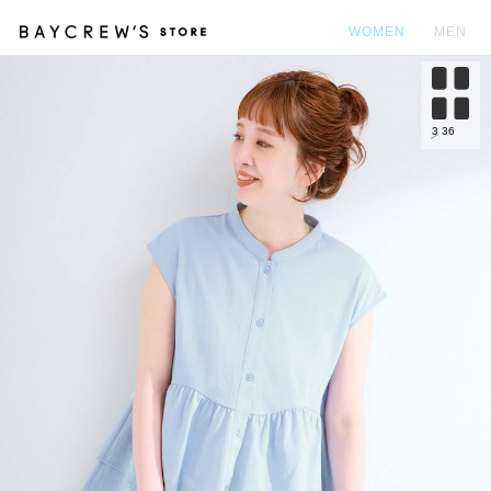
WOMEN
MEN
カ
3
36