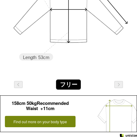
Length
53cm
フリー
158cm 50kgRecommended
Waist +11cm
Find out more on your body type