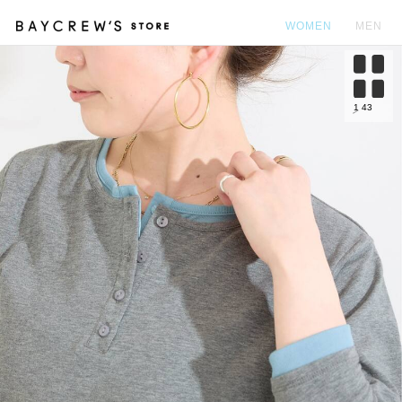
WOMEN
MEN
カ
1
43