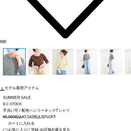
888
モデル着用アイテム
SUMMER SALE
B.C STOCK
手洗い可 / 配色ヘンリーネックTシャツ
¥
5,060
税込
¥
3,542
税込
30%OFF
カートに入れる
お気に入りに登録
店舗在庫を見る