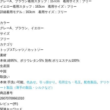
グレーA、ブラウン着用スタッフ：157cm 着用サイズ：フリー
イエロー着用スタッフ：163cm 着用サイズ：フリー
詳細着用モデル：163cm 着用サイズ：フリー
カラー
グレーA、ブラウン、イエロー
サイズ
フリー
カテゴリ
トップス
Tシャツ／カットソー
素材
本体:綿95%、ポリウレタン5% 別布:ポリエステル100%
生産国
中国
取扱い
本体:手洗い可能、
色あせ
、
引っ掛かり
、
毛羽立ち・毛玉
、
配色製品
、
デリケ
ート製品（薄手の製品・シルクなど）
商品番号
26070700661010
レビュー
(
件)
関連キーワード