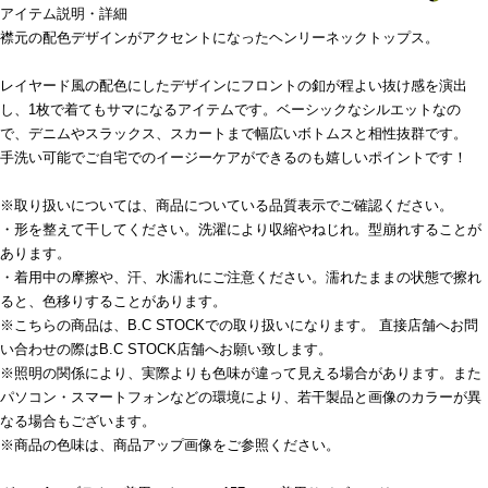
アイテム説明・詳細
襟元の配色デザインがアクセントになったヘンリーネックトップス。
レイヤード風の配色にしたデザインにフロントの釦が程よい抜け感を演出
し、1枚で着てもサマになるアイテムです。ベーシックなシルエットなの
で、デニムやスラックス、スカートまで幅広いボトムスと相性抜群です。
手洗い可能でご自宅でのイージーケアができるのも嬉しいポイントです！
※取り扱いについては、商品についている品質表示でご確認ください。
・形を整えて干してください。洗濯により収縮やねじれ。型崩れすることが
あります。
・着用中の摩擦や、汗、水濡れにご注意ください。濡れたままの状態で擦れ
ると、色移りすることがあります。
※こちらの商品は、B.C STOCKでの取り扱いになります。 直接店舗へお問
い合わせの際はB.C STOCK店舗へお願い致します。
※照明の関係により、実際よりも色味が違って見える場合があります。また
パソコン・スマートフォンなどの環境により、若干製品と画像のカラーが異
なる場合もございます。
※商品の色味は、商品アップ画像をご参照ください。