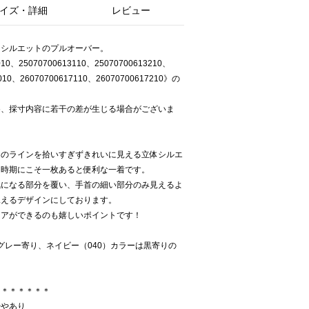
イズ・詳細
レビュー
ンシルエットのプルオーバー。
、25070700613110、25070700613210、
7010、26070700617110、26070700617210》の
め、採寸内容に若干の差が生じる場合がございま
体のラインを拾いすぎずきれいに見える立体シルエ
た時期にこそ一枚あると便利な一着です。
気になる部分を覆い、手首の細い部分のみ見えるよ
見えるデザインにしております。
ケアができるのも嬉しいポイントです！
グレー寄り、ネイビー（040）カラーは黒寄りの
＊＊＊＊＊＊＊
ややあり