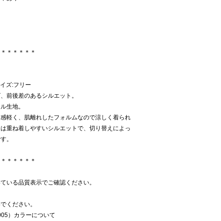
＊＊＊＊＊＊＊
サイズ:フリー
ズ、前後差のあるシルエット。
ール生地。
材感軽く、肌離れしたフォルムなので涼しく着られ
には重ね着しやすいシルエットで、切り替えによっ
です。
＊＊＊＊＊＊＊
いている品質表示でご確認ください。
いでください。
005）カラーについて