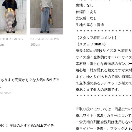
裏地：なし
伸縮性：あり
光沢感：なし
生地の厚さ：普通
＊＊＊＊＊＊＊＊＊＊＊＊＊＊＊
【スタッフ着用コメント】
 STOCK LADYS
B.C STOCK LADYS
《スタッフ staff.K》
cm
163cm
身長:162cm/普段サイズ:S-M/着用
サイズ感：全体的にオーバーサイ
素材感：滑らかな表面感のダンボ
着心地：肘が隠れる袖丈ですが素
ます。ゆとりがあるので寒い時期
 もうすぐ完売かも？な人気のSALEア
て立体感のあるシルエットが魅力
K
※あくまで個人の感想です。
e Store
＊＊＊＊＊＊＊＊＊＊＊＊＊＊＊
※取り扱いについては、商品につ
※ホワイト（010）カラーについて
・蛍光増白剤配合洗剤は使用しな
START】注目のおすすめSALEアイテ
※ネイビー（040）、ブラックD（