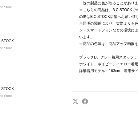
・他の製品に色が映ることがあり
e Store
※こちらの商品は、B.C STOC
の際はB.C STOCK店舗へお願い
※照明の関係により、実際よりも
ン・スマートフォンなどの環境に
います。
 STOCK
※商品の色味は、商品アップ画像
e Store
ブラックD、グレー着用スタッフ：1
ホワイト、ネイビー、イエロー着用
詳細着用モデル：163cm 着用サ
 STOCK
e Store