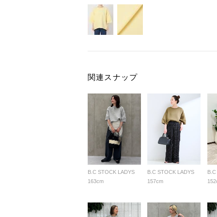
関連スナップ
B.C STOCK LADYS
B.C STOCK LADYS
B.C
163cm
157cm
152