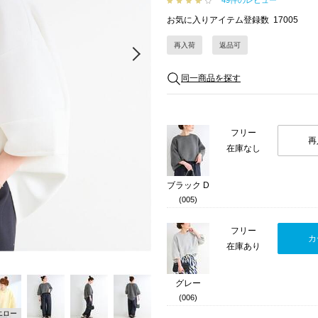
49件のレビュー
お気に入りアイテム登録数
17005
再入荷
返品可
Next
同一商品を探す
フリー
再
在庫なし
ブラック D
(005)
フリー
カ
在庫あり
グレー
(006)
エロー