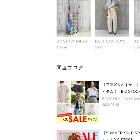
B.C STOCK LADYS
B.C STOCK LADYS
B.C
158cm
160cm
159
関連ブログ
【在庫残りわずか！】
イテム！｜B.C STOC
B.C STOCK LADYS Onlin
2026.07.18
【SUMMER SALE 