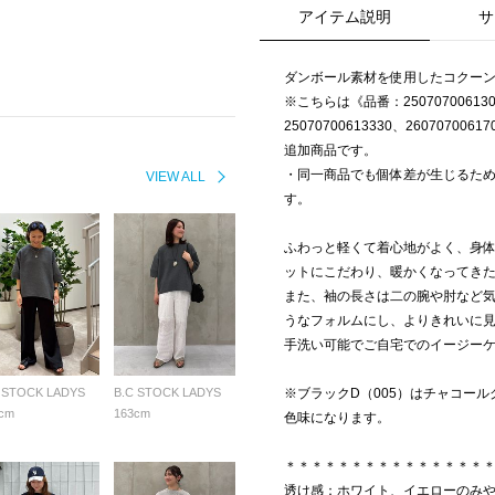
アイテム説明
サ
ダンボール素材を使用したコクー
※こちらは《品番：25070700613010
25070700613330、2607070061
追加商品です。
・同一商品でも個体差が生じるた
VIEW ALL
す。
ふわっと軽くて着心地がよく、身
ットにこだわり、暖かくなってき
また、袖の長さは二の腕や肘など
うなフォルムにし、よりきれいに
手洗い可能でご自宅でのイージー
 STOCK LADYS
B.C STOCK LADYS
※ブラックD（005）はチャコール
cm
163cm
色味になります。
＊＊＊＊＊＊＊＊＊＊＊＊＊＊＊
透け感：ホワイト、イエローのみ