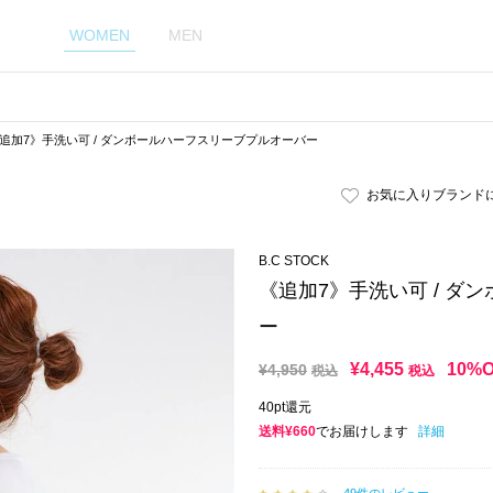
WOMEN
MEN
追加7》手洗い可 / ダンボールハーフスリーブプルオーバー
お気に入りブランド
B.C STOCK
《追加7》手洗い可 / ダ
ー
¥
4,455
10%
¥
4,950
税込
税込
40pt還元
送料¥660
でお届けします
詳細