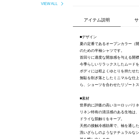
VIEW ALL
アイテム説明
サ
■デザイン
夏の定番であるオープンカラー（
のための半袖シャツです。
首回りに適度な開放感を与える開
今季らしいリラックスしたムード
ボディには程よくゆとりを持たせ
無駄を削ぎ落としたミニマルな仕
ら、ショーツを合わせたリゾート
■素材
世界的に評価の高いヨーロッパリネ
リネン特有の清涼感のある生地は
ドライな肌触りをキープ。
天然の接触冷感効果で、袖を通し
洗いざらしのようなナチュラルな