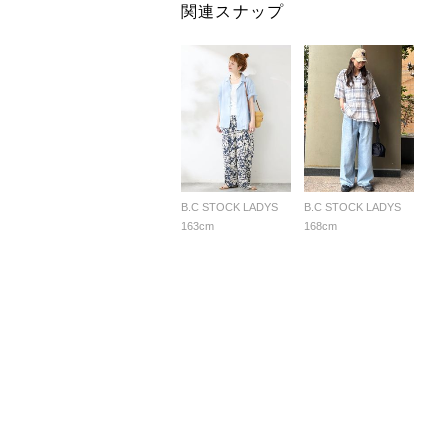
関連スナップ
B.C STOCK LADYS
B.C STOCK LADYS
163cm
168cm