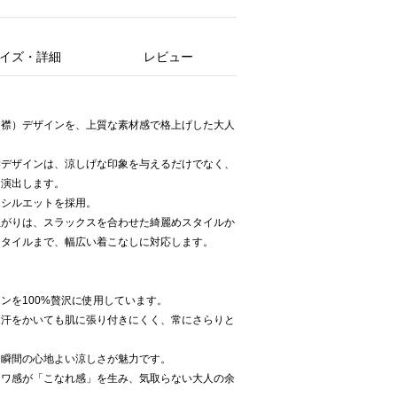
イズ・詳細
レビュー
開襟）デザインを、上質な素材感で格上げした大人
襟デザインは、涼しげな印象を与えるだけでなく、
を演出します。
たシルエットを採用。
上がりは、スラックスを合わせた綺麗めスタイルか
スタイルまで、幅広い着こなしに対応します。
ンを100%贅沢に使用しています。
、汗をかいても肌に張り付きにくく、常にさらりと
た瞬間の心地よい涼しさが魅力です。
シワ感が「こなれ感」を生み、気取らない大人の余