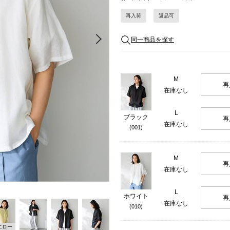
再入荷
返品可
Next
同一商品を探す
M
再
在庫なし
L
ブラック
再
在庫なし
(001)
M
再
在庫なし
L
ホワイト
再
在庫なし
(010)
エロー