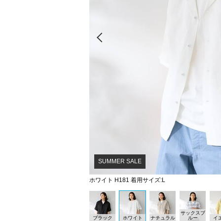
Prev
SUMMER SALE
ホワイト H181 着用サイズ:L
サックスブ
ブラック
ホワイト
ナチュラル
ルー
イ