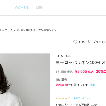
WOMEN
MEN
ス
ヨーロッパリネン100% オープン半袖シャツ
お気に入りブランド
B.C STOCK
ヨーロッパリネン100% 
¥
5,005
30%
¥
7,150
税込
税込
45pt還元
送料¥660
でお届けします
詳細
2件のレビュー
お気に入りアイテム登録数
1094