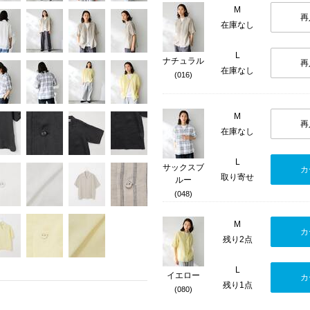
M
再
在庫なし
L
ナチュラル
再
在庫なし
(016)
M
再
在庫なし
L
サックスブ
カ
取り寄せ
ルー
(048)
M
カ
残り2点
L
イエロー
カ
残り1点
(080)