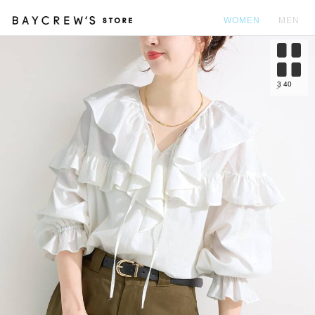
WOMEN
MEN
カ
3
40