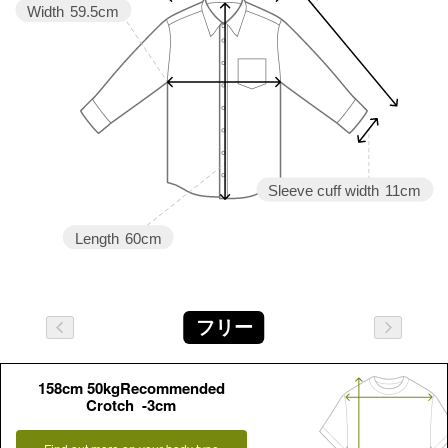
Width
59.5cm
Sleeve cuff width
11cm
Length
60cm
フリー
158cm 50kgRecommended
Crotch -3cm