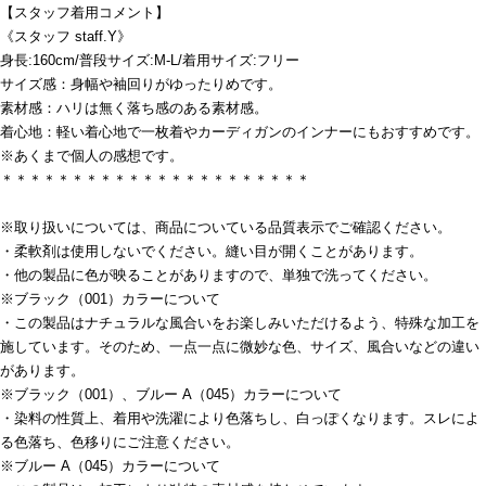
【スタッフ着用コメント】
《スタッフ staff.Y》
身長:160cm/普段サイズ:M-L/着用サイズ:フリー
サイズ感：身幅や袖回りがゆったりめです。
素材感：ハリは無く落ち感のある素材感。
着心地：軽い着心地で一枚着やカーディガンのインナーにもおすすめです。
※あくまで個人の感想です。
＊＊＊＊＊＊＊＊＊＊＊＊＊＊＊＊＊＊＊＊＊＊
※取り扱いについては、商品についている品質表示でご確認ください。
・柔軟剤は使用しないでください。縫い目が開くことがあります。
・他の製品に色が映ることがありますので、単独で洗ってください。
※ブラック（001）カラーについて
・この製品はナチュラルな風合いをお楽しみいただけるよう、特殊な加工を
施しています。そのため、一点一点に微妙な色、サイズ、風合いなどの違い
があります。
※ブラック（001）、ブルー A（045）カラーについて
・染料の性質上、着用や洗濯により色落ちし、白っぽくなります。スレによ
る色落ち、色移りにご注意ください。
※ブルー A（045）カラーについて