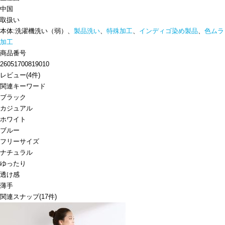
中国
取扱い
本体:洗濯機洗い（弱）、
製品洗い
、
特殊加工
、
インディゴ染め製品
、
色ムラ
加工
商品番号
26051700819010
レビュー
(
4
件)
関連キーワード
ブラック
カジュアル
ホワイト
ブルー
フリーサイズ
ナチュラル
ゆったり
透け感
薄手
関連スナップ
(17件)