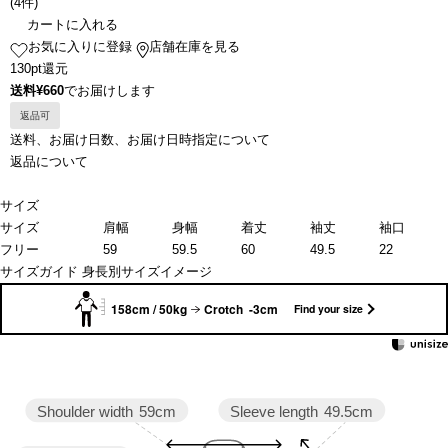
(
4件
)
カートに入れる
お気に入りに登録
店舗在庫を見る
130pt還元
送料¥660
でお届けします
返品可
送料、お届け日数、お届け日時指定について
返品について
サイズ
サイズ
肩幅
身幅
着丈
袖丈
袖口
フリー
59
59.5
60
49.5
22
サイズガイド
身長別サイズイメージ
158cm / 50kg
Crotch -3cm
Find your size
Sleeve length
49.5cm
Shoulder width
59cm