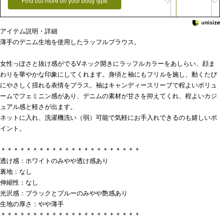
Find out more on your body type
アイテム説明・詳細
薄手のデニム生地を使用したラッフルブラウス。
女性っぽさと抜け感がでるVネック開きにラッフルカラーをあしらい、顔ま
わりを華やかな印象にしてくれます。身頃と袖にもフリルを施し、動くたび
にやさしく揺れる表情をプラス。袖はキャンディースリーブで程よいボリュ
ームでフェミニン感があり、デニムの素材が甘さを抑えてくれ、程よいカジ
ュアル感と軽さが出ます。
ネットに入れ、洗濯機洗い（弱）可能で気軽にお手入れできるのも嬉しいポ
イント。
＊＊＊＊＊＊＊＊＊＊＊＊＊＊＊＊＊＊＊＊＊＊
透け感：ホワイトのみやや透け感あり
裏地：なし
伸縮性：なし
光沢感：ブラックとブルーのみやや艶感あり
生地の厚さ：やや薄手
＊＊＊＊＊＊＊＊＊＊＊＊＊＊＊＊＊＊＊＊＊＊