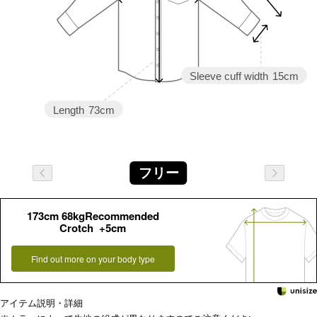
Sleeve cuff width
15cm
Length
73cm
フリー
173cm 68kgRecommended
Crotch +5cm
Find out more on your body type
アイテム説明・詳細