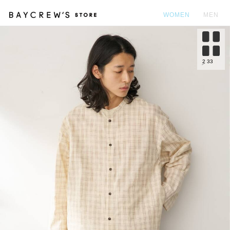
WOMEN
MEN
カ
2
33