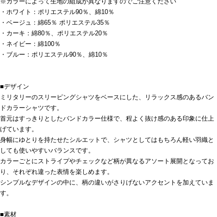
※カラーによって生地の組成が異なりますのでご注意ください
・ホワイト：ポリエステル90％、綿10％
・ベージュ：綿65％ ポリエステル35％
・カーキ：綿80％、ポリエステル20％
・ネイビー：綿100％
・ブルー：ポリエステル90％、綿10％
■デザイン
ミリタリーのスリーピングシャツをベースにした、リラックス感のあるバン
ドカラーシャツです。
首元はすっきりとしたバンドカラー仕様で、程よく抜け感のある印象に仕上
げています。
身幅にゆとりを持たせたシルエットで、シャツとしてはもちろん軽い羽織と
しても使いやすいバランスです。
カラーごとにストライプやチェックなど柄が異なるアソート展開となってお
り、それぞれ違った表情を楽しめます。
シンプルなデザインの中に、柄の違いがさりげないアクセントを加えていま
す。
■素材