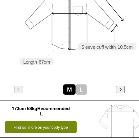
Sleeve cuff width
10.5cm
Length
67cm
M
L
173cm 68kgRecommended
L
Find out more on your body type