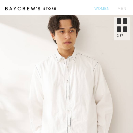
WOMEN
MEN
カ
2
37