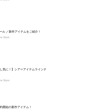
ュール ／新作アイテムをご紹介！
e Store
し気に！】シアーアイテムラインナ
e Store
週予約開始の新作アイテム！