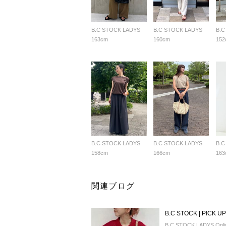
B.C STOCK LADYS
B.C STOCK LADYS
B.C
163cm
160cm
152
B.C STOCK LADYS
B.C STOCK LADYS
B.C
158cm
166cm
163
関連ブログ
B.C STOCK | PICK 
B.C STOCK LADYS Onlin