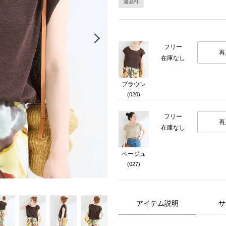
返品可
Next
フリー
再
在庫なし
ブラウン
(020)
フリー
再
在庫なし
ベージュ
(027)
アイテム説明
サ