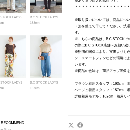
※あくまで個人の感想です。
＊＊＊＊＊＊＊＊＊＊＊＊＊＊＊
 STOCK LADYS
B.C STOCK LADYS
※取り扱いについては、商品につ
cm
163cm
・形を整えて干してください。洗
す。
※こちらの商品は、B.C STOC
の際はB.C STOCK店舗へお願い
※照明の関係により、実際よりも
ン・スマートフォンなどの環境に
います。
※商品の色味は、商品アップ画像
 STOCK LADYS
B.C STOCK LADYS
ブラウン着用スタッフ：163cm 
cm
157cm
ベージュ着用スタッフ：157cm 
詳細着用モデル：162cm 着用サ
UP RECOMMEND
e Store