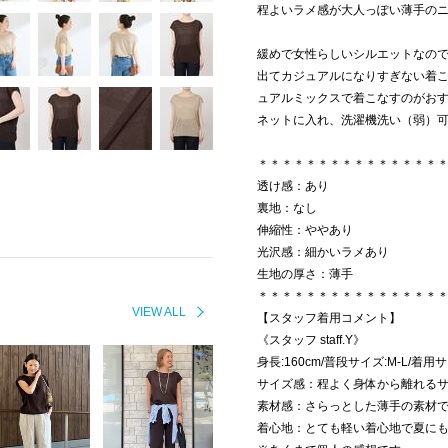
程よいラメ感が大人っぽい薄手の
緩めで女性らしいシルエットなの
出てカジュアルになりすぎない着
ュアルミックスで着こなすのがお
ネットに入れ、洗濯機洗い（弱）
＊＊＊＊＊＊＊＊＊＊＊＊＊＊＊
透け感：あり
裏地：なし
伸縮性：ややあり
光沢感：細かいラメあり
生地の厚さ：薄手
＊＊＊＊＊＊＊＊＊＊＊＊＊＊＊
VIEW ALL
【スタッフ着用コメント】
《スタッフ staff.Y》
身長:160cm/普段サイズ:M-L/着用
サイズ感：程よく身体から離れる
素材感：さらっとした薄手の素材
着心地：とても軽い着心地で夏に