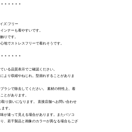
＊＊＊＊＊＊＊
サイズ:フリー
、インナーも着やすいです。
肌触りです。
着心地でストレスフリーで着れそうです。
＊＊＊＊＊＊＊
いている品質表示でご確認ください。
濯により収縮やねじれ。型崩れすることがありま
ブラシで除去してください。 素材の特性上、着
くことがあります。
Kでの取り扱いになります。 直接店舗へお問い合わせ
致します。
色味が違って見える場合があります。またパソコ
より、若干製品と画像のカラーが異なる場合もござ