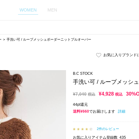
WOMEN
MEN
ー
手洗い可 / ループメッシュボーダーニットプルオーバー
お気に入りブランド
B.C STOCK
手洗い可 / ループメッ
¥
4,928
30%
¥
7,040
税込
税込
44pt還元
送料¥660
でお届けします
詳細
2件のレビュー
お気に入りアイテム登録数
435