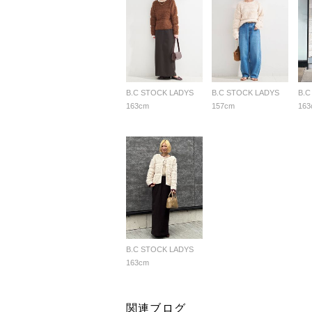
B.C STOCK LADYS
B.C STOCK LADYS
B.C
163cm
157cm
163
B.C STOCK LADYS
163cm
関連ブログ