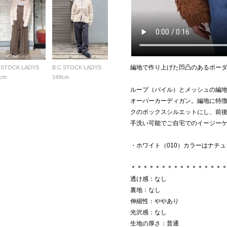
編地で作り上げた凹凸のあるボー
 STOCK LADYS
B.C STOCK LADYS
cm
149cm
ループ（パイル）とメッシュの編
オーバーカーディガン。編地に特
クのボックスシルエットにし、前後
手洗い可能でご自宅でのイージー
・ホワイト（010）カラーはナチ
＊＊＊＊＊＊＊＊＊＊＊＊＊＊＊
透け感：なし
裏地：なし
伸縮性：ややあり
光沢感：なし
生地の厚さ：普通