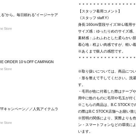
＊＊＊＊＊＊＊＊＊＊＊＊＊＊＊
【スタッフ着用コメント】
える”から。毎日頼れる“イージーケア
《スタッフ staff.Y》
身長:160cm/普段サイズ:M-L/着用
e Store
サイズ感：ゆったりめのサイズ感
素材感：ふわふわとした柔らかい
着心地：程よい肉感ですが、軽い
※あくまで個人の感想です。
＊＊＊＊＊＊＊＊＊＊＊＊＊＊＊
ORDER 10％OFF CAMPAIGN
e Store
※取り扱いについては、商品につ
・形を整えて干してください。洗
す。
・毛羽が他に付着した際はテープや
用中に他のものに毛羽や毛玉が付
※こちらの商品は、B.C STOC
OFFキャンペーン／／人気アイテムラ
の際はB.C STOCK店舗へお願い
※照明の関係により、実際よりも
e Store
ン・スマートフォンなどの環境に
います。