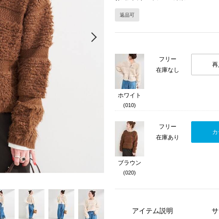
返品可
Next
フリー
再
在庫なし
ホワイト
(010)
フリー
カ
在庫あり
ブラウン
(020)
アイテム説明
サ