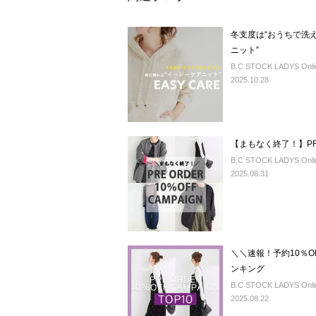
冬支度は“おうちで洗
ニット”
B.C STOCK LADYS Onlin
2025.10.28
【まもなく終了！】PRE 
B.C STOCK LADYS Onlin
2025.08.31
＼＼速報！予約10％
ンキング
B.C STOCK LADYS Onlin
2025.08.22