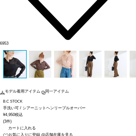
6953
モデル着用アイテム
同一アイテム
B.C STOCK
手洗い可 / シアーニットヘンリープルオーバー
¥
4,950
税込
(
3件
)
カートに入れる
お気に入りに登録
店舗在庫を見る