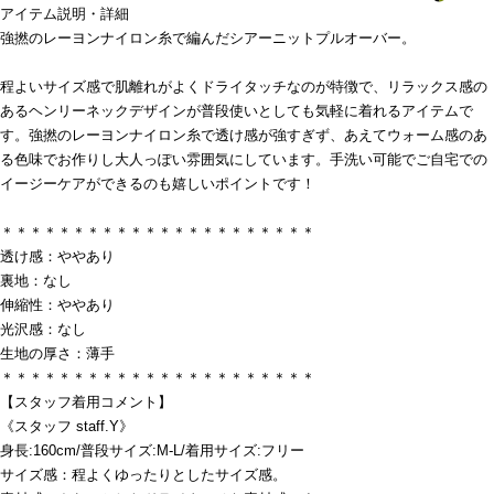
アイテム説明・詳細
強撚のレーヨンナイロン糸で編んだシアーニットプルオーバー。
程よいサイズ感で肌離れがよくドライタッチなのが特徴で、リラックス感の
あるヘンリーネックデザインが普段使いとしても気軽に着れるアイテムで
す。強撚のレーヨンナイロン糸で透け感が強すぎず、あえてウォーム感のあ
る色味でお作りし大人っぽい雰囲気にしています。手洗い可能でご自宅での
イージーケアができるのも嬉しいポイントです！
＊＊＊＊＊＊＊＊＊＊＊＊＊＊＊＊＊＊＊＊＊＊
透け感：ややあり
裏地：なし
伸縮性：ややあり
光沢感：なし
生地の厚さ：薄手
＊＊＊＊＊＊＊＊＊＊＊＊＊＊＊＊＊＊＊＊＊＊
【スタッフ着用コメント】
《スタッフ staff.Y》
身長:160cm/普段サイズ:M-L/着用サイズ:フリー
サイズ感：程よくゆったりとしたサイズ感。