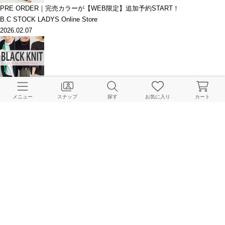
PRE ORDER｜完売カラーが【WEB限定】追加予約START！
B.C STOCK LADYS Online Store
2026.02.07
取り入れるだけで大人のこなれ感。”BLACK KNIT”ラインナップ
B.C STOCK LADYS Online Store
メニュー
スナップ
探す
お気に入り
カート
2025.11.26
【RESTOCK】リクエスト多数！あの人気アイテムたちがついに再入荷！
B.C STOCK LADYS Online Store
2025.11.21