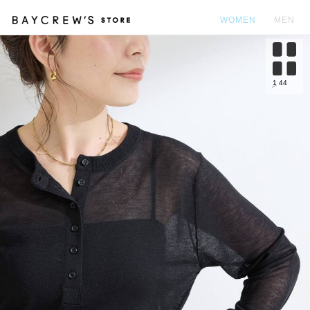
WOMEN
MEN
カ
1
44