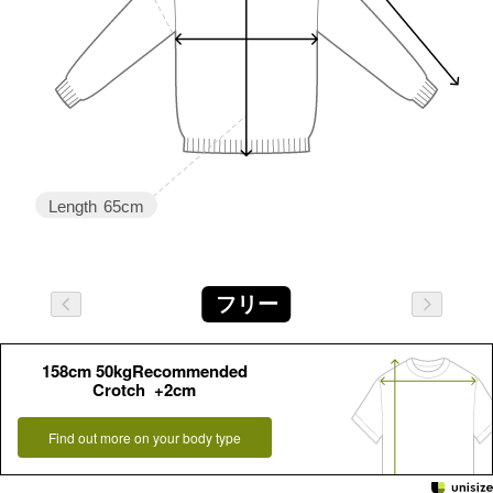
Length
65cm
フリー
158cm 50kgRecommended
Crotch +2cm
Find out more on your body type