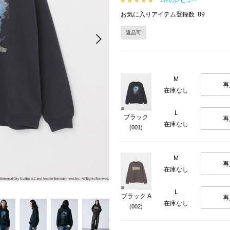
1件のレビュー
お気に入りアイテム登録数
89
返品可
Next
M
再
在庫なし
L
ブラック
再
在庫なし
(001)
M
再
在庫なし
L
ブラック A
再
在庫なし
(002)