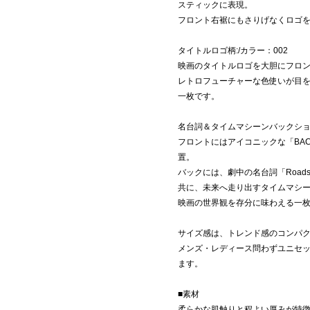
スティックに表現。
フロント右裾にもさりげなくロゴ
タイトルロゴ柄:/カラー：002
映画のタイトルロゴを大胆にフロ
レトロフューチャーな色使いが目
一枚です。
名台詞＆タイムマシーンバックショッ
フロントにはアイコニックな「BACK
置。
バックには、劇中の名台詞「Roads? Where 
共に、未来へ走り出すタイムマシ
映画の世界観を存分に味わえる一
サイズ感は、トレンド感のコンパ
メンズ・レディース問わずユニセ
ます。
■素材
柔らかな肌触りと程よい厚みが特徴