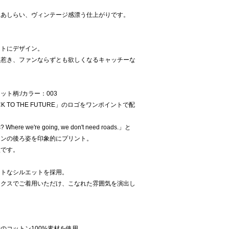
をあしらい、ヴィンテージ感漂う仕上がりです。
ントにデザイン。
を惹き、ファンならずとも欲しくなるキャッチーな
ト柄:/カラー：003
 TO THE FUTURE」のロゴをワンポイントで配
we're going, we don't need roads.」と
ーンの後ろ姿を印象的にプリント。
枚です。
クトなシルエットを採用。
ックスでご着用いただけ、こなれた雰囲気を演出し
のコットン100%素材を使用。