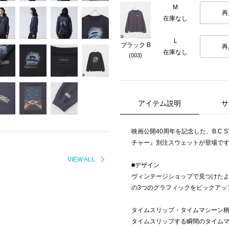
M
再
在庫なし
L
ブラック B
再
在庫なし
(003)
アイテム説明
サ
映画公開40周年を記念した、B.C
チャー』別注スウェットが登場で
VIEW ALL
■デザイン
ヴィンテージショップで見つけた
の3つのグラフィックをピックアッ
タイムスリップ・タイムマシーン柄/
タイムスリップする瞬間のタイム