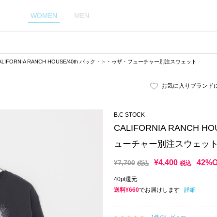
WOMEN
MEN
ALIFORNIA RANCH HOUSE/40th バック・ト・ゥザ・フューチャー別注スウェット
お気に入りブランド
B.C STOCK
CALIFORNIA RANCH 
ューチャー別注スウェッ
¥
4,400
42%
¥
7,700
税込
税込
40pt還元
送料¥660
でお届けします
詳細