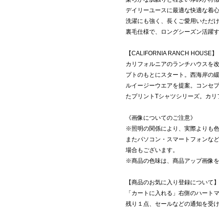
デイリーユースに最適な快適な着
洗濯にも強く、長くご愛用いただ
裏毛仕様で、ロングシーズン活躍
【CALIFORNIA RANCH HOUSE】
カリフォルニアのランチハウスを改
プトのもとにスタート。西海岸の
ルイージーウエアを提案。コンセプトにも
たプリントTシャツシリーズ。カリフ
《画像についてのご注意》
※照明の関係により、実際よりも
またパソコン・スマートフォンな
場合もございます。
※商品の色味は、商品アップ画像
【商品のお気に入り登録について
「カートに入れる」右側のハート
残り１点、セールなどの通知を受