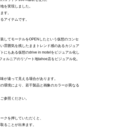
心地を実現しました。
けます。
するアイテムです。
装してモーテルをOPENしたという仮想のコンセ
緩い雰囲気を残したままトレンド感のあるカジュア
ある仮想のdrive in motelをビジュアル化し
ォルニアのリゾート地tahoe店をビジュアル化。
色味が違って見える場合があります。
どの環境により、若干製品と画像のカラーが異なる
をご参照ください。
】
マークを押していただくと、
け取ることが出来ます。