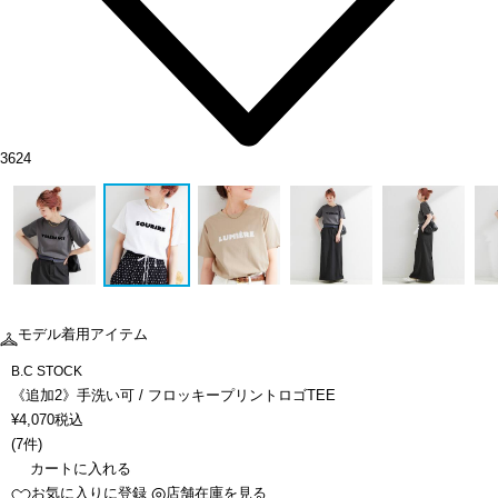
3624
モデル着用アイテム
B.C STOCK
《追加2》手洗い可 / フロッキープリントロゴTEE
¥
4,070
税込
(
7件
)
カートに入れる
お気に入りに登録
店舗在庫を見る