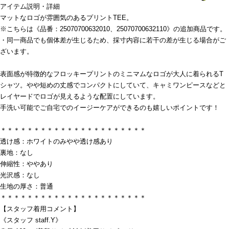
アイテム説明・詳細
マットなロゴが雰囲気のあるプリントTEE。
※こちらは《品番：25070700632010、25070700632110》の追加商品です。
・同一商品でも個体差が生じるため、採寸内容に若干の差が生じる場合がご
ざいます。
表面感が特徴的なフロッキープリントのミニマムなロゴが大人に着られるT
シャツ。やや短めの丈感でコンパクトにしていて、キャミワンピースなどと
レイヤードでロゴが見えるような配置にしています。
手洗い可能でご自宅でのイージーケアができるのも嬉しいポイントです！
＊＊＊＊＊＊＊＊＊＊＊＊＊＊＊＊＊＊＊＊＊＊
透け感：ホワイトのみやや透け感あり
裏地：なし
伸縮性：ややあり
光沢感：なし
生地の厚さ：普通
＊＊＊＊＊＊＊＊＊＊＊＊＊＊＊＊＊＊＊＊＊＊
【スタッフ着用コメント】
《スタッフ staff.Y》