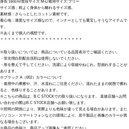
身長:160cm/普段サイズ:M-L/着用サイズ:フリー
サイズ感：程よく身体から離れるサイズ感。
素材感：さらっとしたコットン素材です。
着心地：適度なサイズ感なので、インナーとしても重宝しそうなアイテムで
す。
※あくまで個人の感想です。
＊＊＊＊＊＊＊＊＊＊＊＊＊＊＊＊＊＊＊＊＊＊
※取り扱いについては、商品についている品質表示でご確認ください。
・蛍光増白剤配合洗剤は使用しないでください。
・形を整えて干してください。洗濯により収縮やねじれ。型崩れすることが
あります。
※ブラック A（002）カラーについて
・着用中の摩擦や、汗、水濡れにご注意ください。濡れたままの状態で擦れ
ると、色移りすることがあります。
※こちらの商品は、B.C STOCKでの取り扱いになります。 直接店舗へお問
い合わせの際はB.C STOCK店舗へお願い致します。
※照明の関係により、実際よりも色味が違って見える場合があります。また
パソコン・スマートフォンなどの環境により、若干製品と画像のカラーが異
なる場合もございます。
※商品の色味は、商品アップ画像をご参照ください。