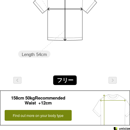
Length
54cm
フリー
158cm 50kgRecommended
Waist +12cm
Find out more on your body type