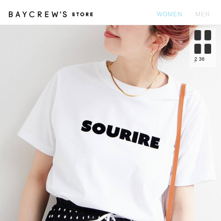
WOMEN
MEN
カ
2
36