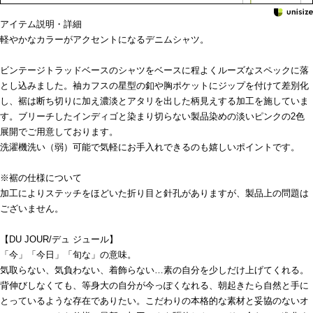
アイテム説明・詳細
軽やかなカラーがアクセントになるデニムシャツ。
ビンテージトラッドベースのシャツをベースに程よくルーズなスペックに落
とし込みました。袖カフスの星型の釦や胸ポケットにジップを付けて差別化
し、裾は断ち切りに加え濃淡とアタリを出した柄見えする加工を施していま
す。ブリーチしたインディゴと染まり切らない製品染めの淡いピンクの2色
展開でご用意しております。
洗濯機洗い（弱）可能で気軽にお手入れできるのも嬉しいポイントです。
※裾の仕様について
加工によりステッチをほどいた折り目と針孔がありますが、製品上の問題は
ございません。
【DU JOUR/デュ ジュール】
「今」「今日」「旬な」の意味。
気取らない、気負わない、着飾らない…素の自分を少しだけ上げてくれる。
背伸びしなくても、等身大の自分が今っぽくなれる、朝起きたら自然と手に
とっているような存在でありたい。こだわりの本格的な素材と妥協のないオ