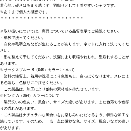
着心地：硬さはあまり感じず、羽織りとしても着やすいシャツです。
※あくまで個人の感想です。
＊＊＊＊＊＊＊＊＊＊＊＊＊＊＊＊＊＊＊＊＊＊
※取り扱いについては、商品についている品質表示でご確認ください。
・単独で洗ってください。
・白化や毛羽立ちなどが生じることがあります。ネットに入れて洗ってくだ
さい。
・形を整えて干してください。洗濯により収縮やねじれ。型崩れすることが
あります。
※サックスブルー B（049）カラーについて
・染料の性質上、着用や洗濯により色落ちし、白っぽくなります。スレによ
る色落ち、色移りにご注意ください。
・この製品は、加工により独特の素材感を持たせています。
※ピンク A（064）カラーについて
・製品洗いの色あい、風合い、サイズの違いがあります。また色落ちや色移
りの恐れがあります。
・この製品はナチュラルな風合いをお楽しみいただけるよう、特殊な加工を
施しています。そのため、一点一点に微妙な色、サイズ、風合いなどの違い
があります。