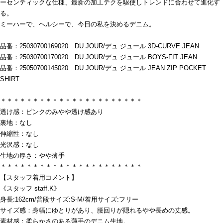
ーセンティックな仕様、最新の加工テクを駆使しトレンドに合わせて進化す
る。
ミーハーで、ヘルシーで、今日の私を決めるデニム。
品番：25030700169020 DU JOUR/デュ ジュール 3D-CURVE JEAN
品番：25030700170020 DU JOUR/デュ ジュール BOYS-FIT JEAN
品番：25050700145020 DU JOUR/デュ ジュール JEAN ZIP POCKET
SHIRT
＊＊＊＊＊＊＊＊＊＊＊＊＊＊＊＊＊＊＊＊＊＊
透け感：ピンクのみやや透け感あり
裏地：なし
伸縮性：なし
光沢感：なし
生地の厚さ：やや薄手
＊＊＊＊＊＊＊＊＊＊＊＊＊＊＊＊＊＊＊＊＊＊
【スタッフ着用コメント】
《スタッフ staff.K》
身長:162cm/普段サイズ:S-M/着用サイズ:フリー
サイズ感：身幅にゆとりがあり、腰回りが隠れるやや長めの丈感。
素材感：柔らかさのある薄手のデニム生地。