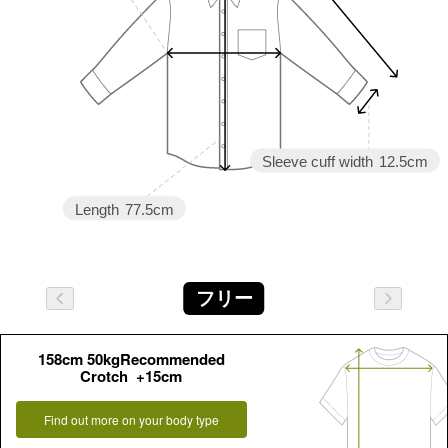
Sleeve cuff width
12.5cm
Length
77.5cm
フリー
158cm 50kgRecommended
Crotch +15cm
Find out more on your body type