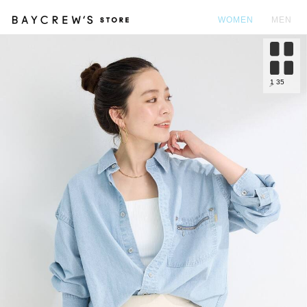
WOMEN
MEN
カ
1
35