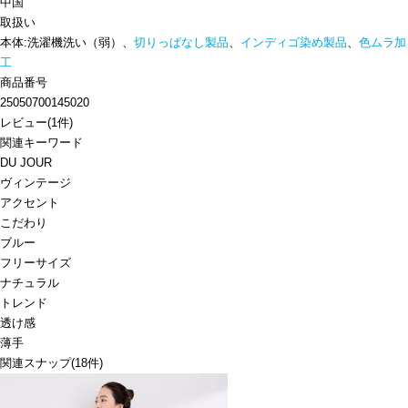
中国
取扱い
本体:洗濯機洗い（弱）、
切りっぱなし製品
、
インディゴ染め製品
、
色ムラ加
工
商品番号
25050700145020
レビュー
(
1
件)
関連キーワード
DU JOUR
ヴィンテージ
アクセント
こだわり
ブルー
フリーサイズ
ナチュラル
トレンド
透け感
薄手
関連スナップ
(18件)